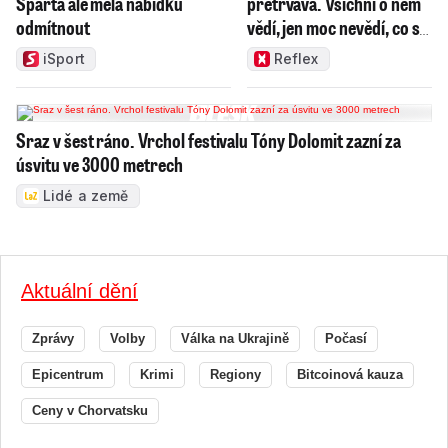
Sparta ale měla nabídku
přetrvává. Všichni o něm
odmítnout
vědí, jen moc nevědí, co s
ním
iSport
Reflex
Sraz v šest ráno. Vrchol festivalu Tóny Dolomit zazní za
úsvitu ve 3000 metrech
Lidé a země
Aktuální dění
Zprávy
Volby
Válka na Ukrajině
Počasí
Epicentrum
Krimi
Regiony
Bitcoinová kauza
Ceny v Chorvatsku