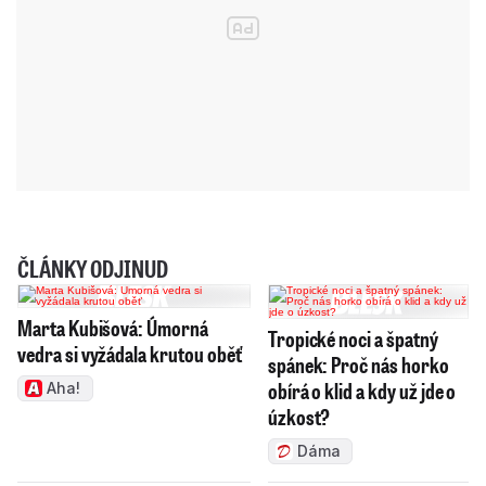
ČLÁNKY ODJINUD
Marta Kubišová: Úmorná
Tropické noci a špatný
vedra si vyžádala krutou oběť
spánek: Proč nás horko
obírá o klid a kdy už jde o
Aha!
úzkost?
Dáma