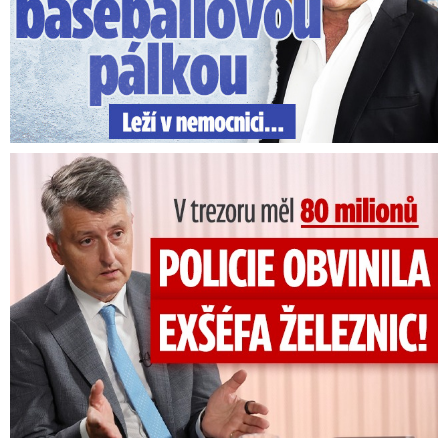
V trezoru měl 80 milionů: Policie obvinila exšéfa železnic!