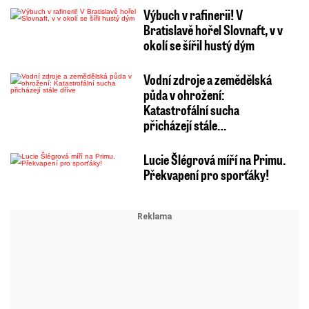
Výbuch v rafinerii! V
Bratislavě hořel Slovnaft, v v
okolí se šířil hustý dým
Vodní zdroje a zemědělská
půda v ohrožení:
Katastrofální sucha
přicházejí stále…
Lucie Šlégrová míří na Primu.
Překvapení pro sporťáky!