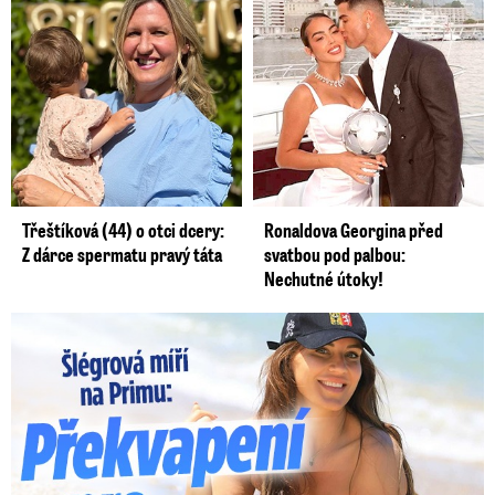
Třeštíková (44) o otci dcery:
Ronaldova Georgina před
Z dárce spermatu pravý táta
svatbou pod palbou:
Nechutné útoky!
Lucie Šlégrová míří na Primu. Překvapení pro sporťáky!