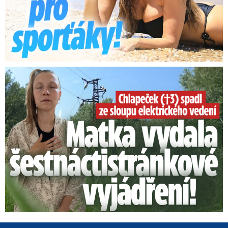
Smrtelný pád chlapce: Matka vydala vyjádření na 16 stran