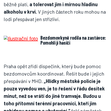
běžně platí,
a tolerovat jim i mírnou hladinu
alkoholu v krvi.
V jiných částech roku mohou na
lodi přespávat jen střízliví.
Bezdomovkyně rodila na zastávce:
Pomohli jí hasiči
Praha opět zřídí dispečink, který bude pomoc
bezdomovcům koordinovat. Řešit bude i jejich
přespávání v MHD.
„Hlídky městské policie je
pouze vyvedou ven, je to řešení v řádu desítek
minut, než se vrátí do jiné tramvaje. Budou u
toho přítomní terénní pracovníci, kteří jim
nabídnou pomoc a ubytování,“
řekl náměstek