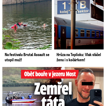
Na festivalu Brutal Assault se
Hrůza na Teplicku: Vlak vláčel
utopil muž!
ženu i s kočárkem!
Oběť bouře v jezeru Most: Zemřel táta Dominik (†28)