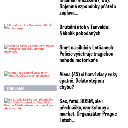
Dojemné vzpomínky přátel a
záplava…
Brutální útok v Tanvaldu:
Několik pobodaných
Smrt na silnici v Letňanech:
Policie vyšetřuje tragickou
nehodu motorkáře
Alena (45) si barví vlasy roky
špatně. Děláte stejnou
chybu?
REKLAMA
Sex, fetiš, BDSM, ale i
přednášky, workshopy a
market. Organizátor Prague
Fetish…