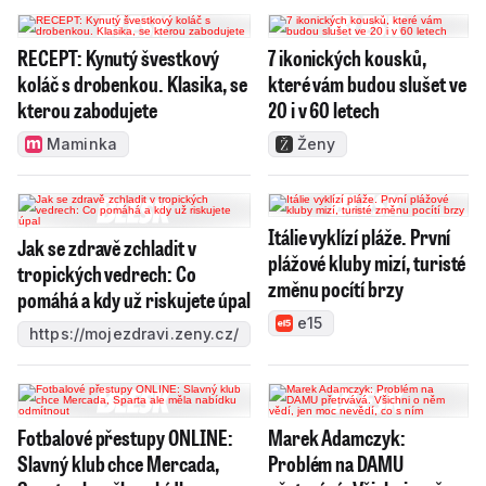
RECEPT: Kynutý švestkový
7 ikonických kousků,
koláč s drobenkou. Klasika, se
které vám budou slušet ve
kterou zabodujete
20 i v 60 letech
Maminka
Ženy
Itálie vyklízí pláže. První
Jak se zdravě zchladit v
plážové kluby mizí, turisté
tropických vedrech: Co
změnu pocítí brzy
pomáhá a kdy už riskujete úpal
e15
https://mojezdravi.zeny.cz/
Fotbalové přestupy ONLINE:
Marek Adamczyk:
Slavný klub chce Mercada,
Problém na DAMU