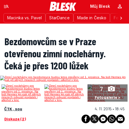
Můj Blesk
Macinka vs. Pavel
StarDance
Made in Česko
Festiva
Bezdomovcům se v Praze
otevřenou zimní noclehárny.
Čeká je přes 1200 lůžek
7
Fotogalerie >
ČTK , sou
4. 11. 2015 • 18:45
Diskuze (2)