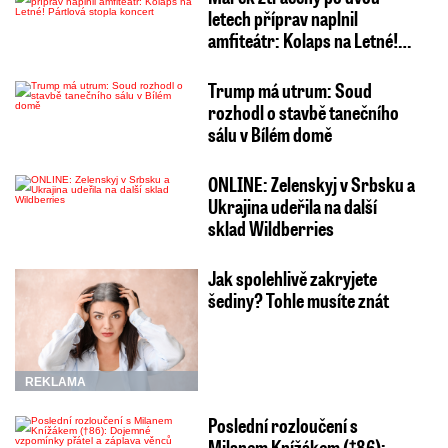
letech příprav naplnil
amfiteátr: Kolaps na Letné!…
Trump má utrum: Soud
rozhodl o stavbě tanečního
sálu v Bílém domě
ONLINE: Zelenskyj v Srbsku a
Ukrajina udeřila na další
sklad Wildberries
Jak spolehlivě zakryjete
šediny? Tohle musíte znát
REKLAMA
Poslední rozloučení s
Milanem Knížákem (†86):