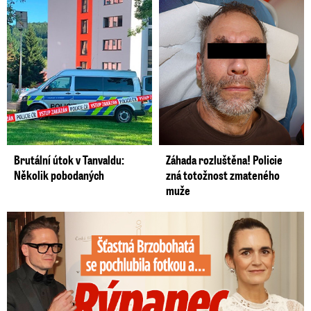
Brutální útok v Tanvaldu:
Záhada rozluštěna! Policie
Několik pobodaných
zná totožnost zmateného
muže
Šťastná Brzobohatá se pochlubila fotkou: Rýpanec od Ondřeje