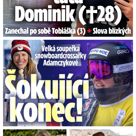
Velká soupeřka Adamczykové: Šokující konec!