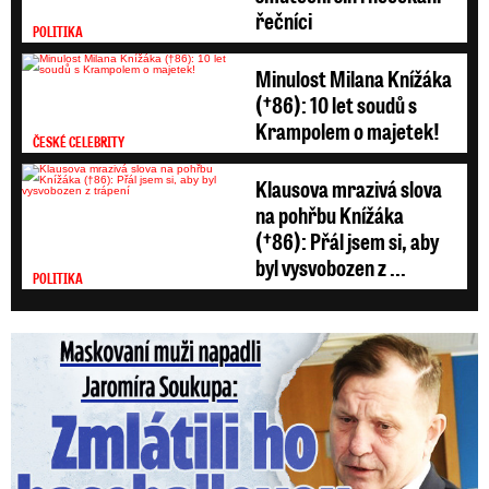
řečníci
POLITIKA
Minulost Milana Knížáka
(†86): 10 let soudů s
Krampolem o majetek!
ČESKÉ CELEBRITY
Klausova mrazivá slova
na pohřbu Knížáka
(†86): Přál jsem si, aby
byl vysvobozen z ...
POLITIKA
Maskovaní muži napadli Jaromíra Soukupa: Krvavá nakládačka