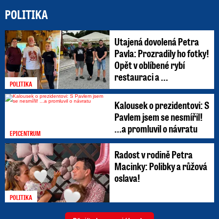
POLITIKA
Utajená dovolená Petra
Pavla: Prozradily ho fotky!
Opět v oblíbené rybí
restauraci a ...
POLITIKA
Kalousek o prezidentovi: S
Pavlem jsem se nesmířil!
...a promluvil o návratu
EPICENTRUM
Radost v rodině Petra
Macinky: Polibky a růžová
oslava!
POLITIKA