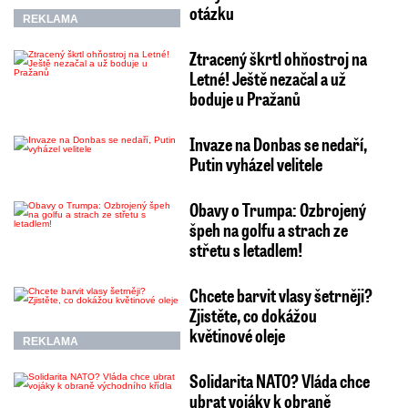
otázku
REKLAMA
Ztracený škrtl ohňostroj na
Letné! Ještě nezačal a už
boduje u Pražanů
Invaze na Donbas se nedaří,
Putin vyházel velitele
Obavy o Trumpa: Ozbrojený
špeh na golfu a strach ze
střetu s letadlem!
Chcete barvit vlasy šetrněji?
Zjistěte, co dokážou
květinové oleje
REKLAMA
Solidarita NATO? Vláda chce
ubrat vojáky k obraně