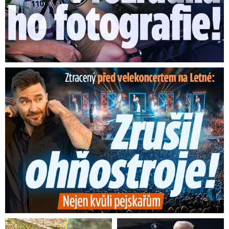
Ztracený škrtl ohňostroj na Letné! Ještě nezačal a už ...