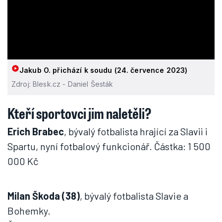
Jakub O. přichází k soudu (24. července 2023)
Zdroj: Blesk.cz - Daniel Šesták
Kteří sportovci jim naletěli?
Erich Brabec
, bývalý fotbalista hrající za Slavii i
Spartu, nyní fotbalový funkcionář. Částka: 1 500
000 Kč
Milan Škoda (38)
, bývalý fotbalista Slavie a
Bohemky.