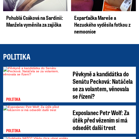
Pohublá Csáková na Sardinii:
Exparťačka Mareše a
Manžela vyměnila za zajíčka
Hezuckého vyděsila fotkou z
nemocnice
POLITIKA
Pěvkyně a kandidátka do
Senátu Pecková: Natáčela
se za volantem, věnovala
se řízení?
POLITIKA
Exposlanec Petr Wolf: Za
útěk před vězením si má
odsedět další trest
POLITIKA