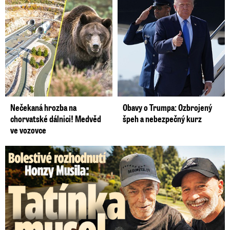
Nečekaná hrozba na
Obavy o Trumpa: Ozbrojený
chorvatské dálnici! Medvěd
špeh a nebezpečný kurz
ve vozovce
Bolestivé rozhodnutí Honzy Musila: Tátu musel dát do ústavu