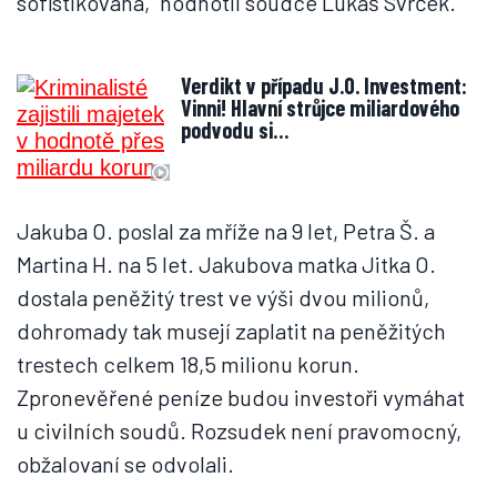
sofistikovaná,“ hodnotil soudce Lukáš Svrček.
Verdikt v případu J.O. Investment:
Vinni! Hlavní strůjce miliardového
podvodu si…
Jakuba O. poslal za mříže na 9 let, Petra Š. a
Martina H. na 5 let. Jakubova matka Jitka O.
dostala peněžitý trest ve výši dvou milionů,
dohromady tak musejí zaplatit na peněžitých
trestech celkem 18,5 milionu korun.
Zpronevěřené peníze budou investoři vymáhat
u civilních soudů. Rozsudek není pravomocný,
obžalovaní se odvolali.