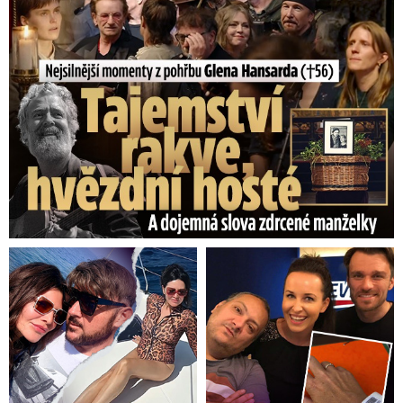
Nejsilnější momenty z pohřbu Glena Hansarda (†56)