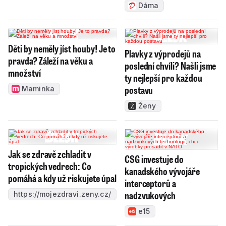
Dáma
Děti by neměly jíst houby! Je to
Plavky z výprodejů na
pravda? Záleží na věku a
poslední chvíli? Našli jsme
množství
ty nejlepší pro každou
postavu
Maminka
Ženy
Jak se zdravě zchladit v
CSG investuje do
tropických vedrech: Co
kanadského vývojáře
pomáhá a kdy už riskujete úpal
interceptorů a
nadzvukových
https://mojezdravi.zeny.cz/
technologií, chce výrobky
e15
prosadit v NATO