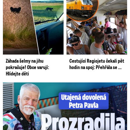
Záhada šelmy na jihu
Cestující Regiojetu čekali pět
pokračuje! Obce varují:
hodin na spoj: Přehřála se ...
Hlídejte děti
Utajená dovolená Petra Pavla: Prozradila ho fotka!