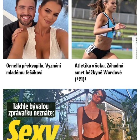
Ornella překvapila: Vyznání
Atletika v šoku: Záhadná
mladému fešákovi
smrt běžkyně Wardové
(†21)!
Takhle slavnou moderátorku neznáte: Lašková pečuje o ...