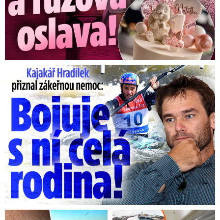
Kajakář Hradilek přiznal zákeřnou nemoc: Bojuje s ní celá ...