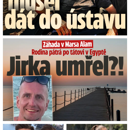
Rodina pátrá po tátovi v Egyptě: Jirka umřel?!