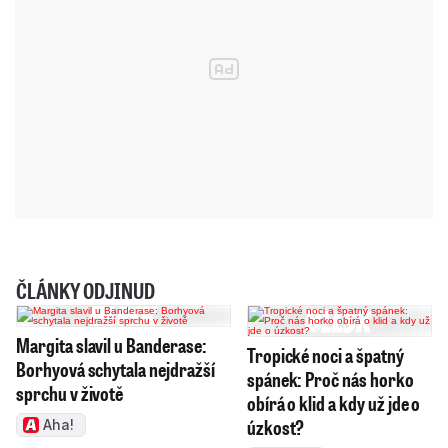
ČLÁNKY ODJINUD
Margita slavil u Banderase:
Tropické noci a špatný
Borhyová schytala nejdražší
spánek: Proč nás horko
sprchu v životě
obírá o klid a kdy už jde o
úzkost?
Aha!