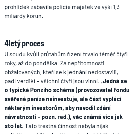
prohlídek zabavila policie majetek ve výši 1,3
miliardy korun.
4letý proces
U soudu kvůli průtahům řízení trvalo téměř čtyři
roky, až do pondělka. Za nepřítomnosti
obžalovaných, kteří se k jednání nedostavili,
padl verdikt – všichni čtyři jsou vinní. „
Jedná se
o typické Ponziho schéma (provozovatel fondu
svěřené peníze neinvestuje, ale část vyplácí
některým investorům, aby navodil zdání
návratnosti – pozn. red.), věc známá více jak
sto let.
Tato trestná činnost nebyla nijak