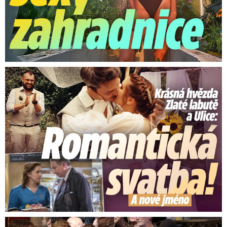
Krásná hvězda Zlaté labutě a Ulice: Romantická svatba