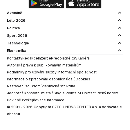
Aktuálně
Léto 2026
Politika
Sport 2026
Technologie
Ekonomika
Kontakty
Redakce
Inzerce
Předplatné
RSS
Kariéra
Autorská práva k publikovaným materiálům
Podmínky pro užívání služby informační společnosti
Informace o zpracování osobních údajů
Cookies
Nastavení soukromí
Vlastnická struktura
Jednotná kontaktní místa / Single Points of Contact
Etický kodex
Povinně zveřejňované informace
© 2001 - 2026 Copyright
CZECH NEWS CENTER a.s.
a dodavatelé
obsahu