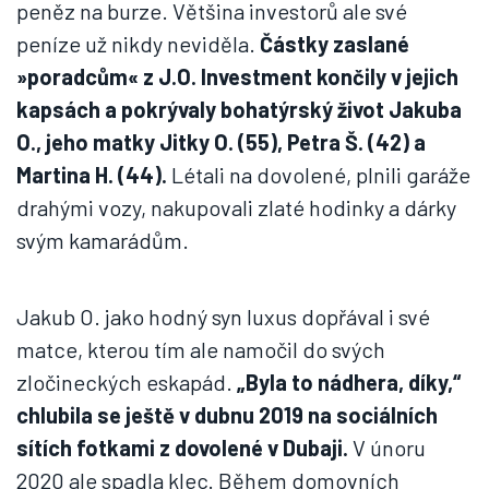
peněz na burze. Většina investorů ale své
peníze už nikdy neviděla.
Částky zaslané
»poradcům« z J.O. Investment končily v jejich
kapsách a pokrývaly bohatýrský život Jakuba
O., jeho matky Jitky O. (55), Petra Š. (42) a
Martina H. (44).
Létali na dovolené, plnili garáže
drahými vozy, nakupovali zlaté hodinky a dárky
svým kamarádům.
Jakub O. jako hodný syn luxus dopřával i své
matce, kterou tím ale namočil do svých
zločineckých eskapád.
„Byla to nádhera, díky,“
chlubila se ještě v dubnu 2019 na sociálních
sítích fotkami z dovolené v Dubaji.
V únoru
2020 ale spadla klec. Během domovních