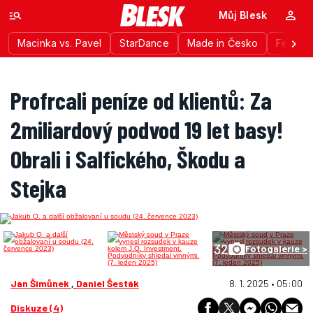
Můj Blesk
Macinka vs. Pavel
StarDance
Made in Česko
Festiva
Profrcali peníze od klientů: Za
2miliardový podvod 19 let basy!
Obrali i Salfického, Škodu a
Stejka
32
Fotogalerie >
Jan Šimůnek
,
Daniel Šesták
8. 1. 2025 • 05:00
Diskuze (4)