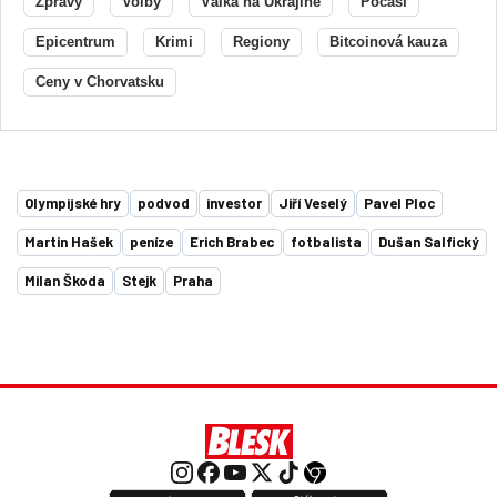
Zprávy
Volby
Válka na Ukrajině
Počasí
Epicentrum
Krimi
Regiony
Bitcoinová kauza
Ceny v Chorvatsku
Olympijské hry
podvod
investor
Jiří Veselý
Pavel Ploc
Martin Hašek
peníze
Erich Brabec
fotbalista
Dušan Salfický
Milan Škoda
Stejk
Praha