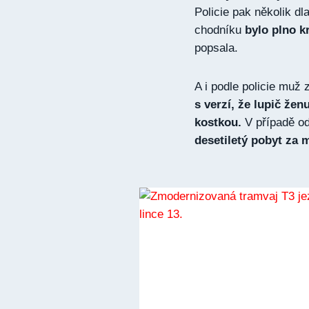
Policie pak několik d
chodníku
bylo plno kr
popsala.
A i podle policie muž 
s verzí, že lupič žen
kostkou.
V případě o
desetiletý pobyt za 