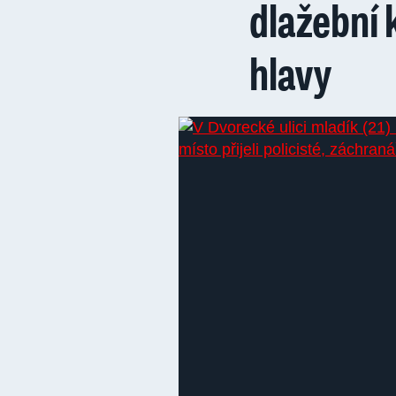
dlažební 
hlavy