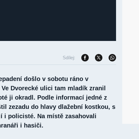
Sdílej:
padení došlo v sobotu ráno v
Ve Dvorecké ulici tam mladík zranil
oté ji okradl. Podle informací jedné z
štil zezadu do hlavy dlažební kostkou, s
í i policisté. Na místě zasahovali
ranáři i hasiči.