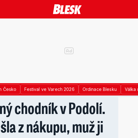
n Česko
Festival ve Varech 2026
Ordinace Blesku
Válka 
ý chodník v Podolí.
 šla z nákupu, muž ji