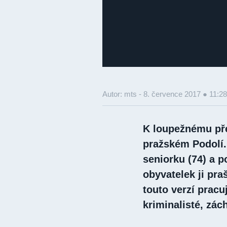
Autor: mts -
8. července 2017 ● 11:28
K loupežnému pře
pražském Podolí. 
seniorku (74) a p
obyvatelek ji pra
touto verzí pracuj
kriminalisté, zách