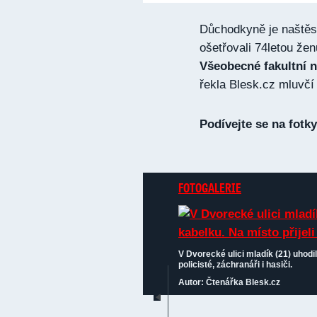
Důchodkyně je naštěs
ošetřovali 74letou žen
Všeobecné fakultní n
řekla Blesk.cz mluvč
Podívejte se na fotky
FOTOGALERIE
V Dvorecké ulici mladík (21) uhodil
policisté, záchranáři i hasiči.
Autor: Čtenářka Blesk.cz