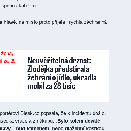
uloupenou kabelku.
a hlavě
, na místo proto přijela i rychlá záchranná
Neuvěřitelná drzost:
Zlodějka předstírala
žebrání o jídlo, ukradla
mobil za 28 tisíc
ortérovi Blesk.cz popsala, že k incidentu došlo,
usedka vracela z nákupu. „
Bylo kolem deváté
 hlavy – buď kamenem, nebo dlažební kostkou.