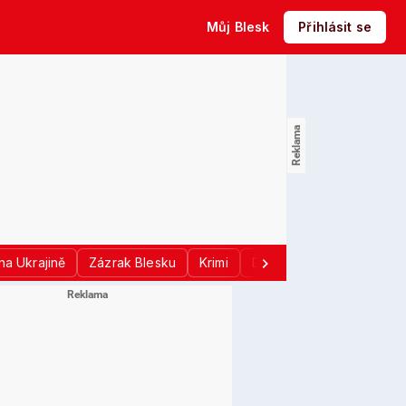
Můj Blesk
Přihlásit se
na Ukrajině
Zázrak Blesku
Krimi
Donald Trump
Sport