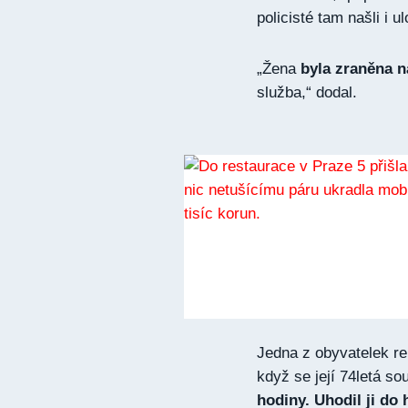
policisté tam našli i 
„Žena
byla zraněna n
služba,“ dodal.
Jedna z obyvatelek rep
když se její 74letá so
hodiny. Uhodil ji do