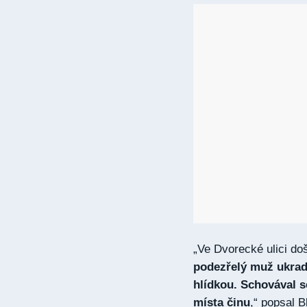
„Ve Dvorecké ulici do
podezřelý muž ukradl
hlídkou. Schovával s
místa činu
,“ popsal B