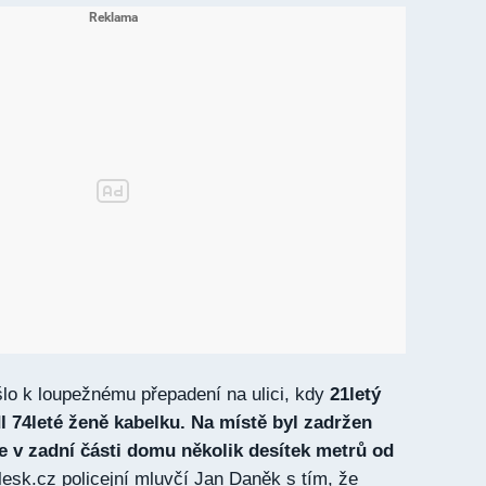
šlo k loupežnému přepadení na ulici, kdy
21letý
 74leté ženě kabelku. Na místě byl zadržen
e v zadní části domu několik desítek metrů od
lesk.cz policejní mluvčí Jan Daněk s tím, že