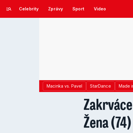
Celebrity
Zprávy
Sport
Video
Macinka vs. Pavel
StarDance
Made i
Zakrvácen
Žena (74)