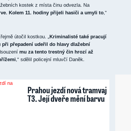
lažebních kostek z místa činu odvezla. Na
ve. Kolem 11. hodiny přijeli hasiči a umyli to
,“
zřejmě útočil kostkou. „
Kriminalisté také pracují
u při přepadení udeřil do hlavy dlažební
dsouzení
mu za tento trestný čin hrozí až
mřížemi
,“ sdělil policejní mluvčí Daněk.
Prahou jezdí nová tramvaj
T3. Její dveře mění barvu