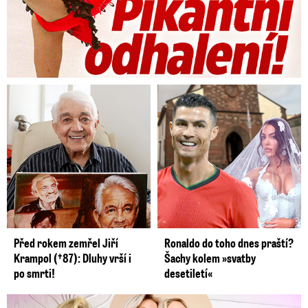
Před rokem zemřel Jiří
Ronaldo do toho dnes praští?
Krampol (†87): Dluhy vrší i
Šachy kolem »svatby
po smrti!
desetiletí«