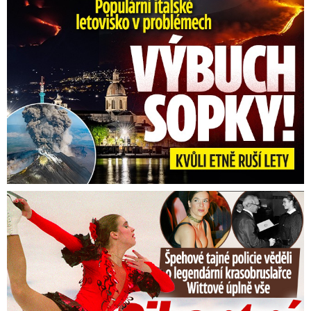
Erupce sicilské sopky Etny: Ruší desítky letů
Tajná policie špehovala krasobruslařku Wittovou: Pikantní ...