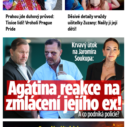
Prahou jde duhový průvod:
Děsivé detaily vraždy
Tisíce lidí! Vrcholí Prague
učitelky Zuzany: Našly ji její
Pride
děti!
Útok na Jaromíra Soukupa: Reakce Agáty na zmlácení jejího ex