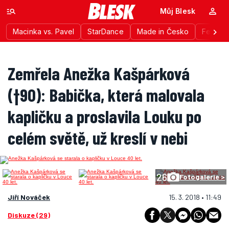
Můj Blesk
Macinka vs. Pavel
StarDance
Made in Česko
Festiva
Zemřela Anežka Kašpárková
(†90): Babička, která malovala
kapličku a proslavila Louku po
celém světě, už kreslí v nebi
26
Fotogalerie >
Jiří Nováček
15. 3. 2018 • 11:49
Diskuze (29)