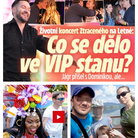
Koncert Ztraceného na Letné: Jágr přišel s Dominikou, ale...