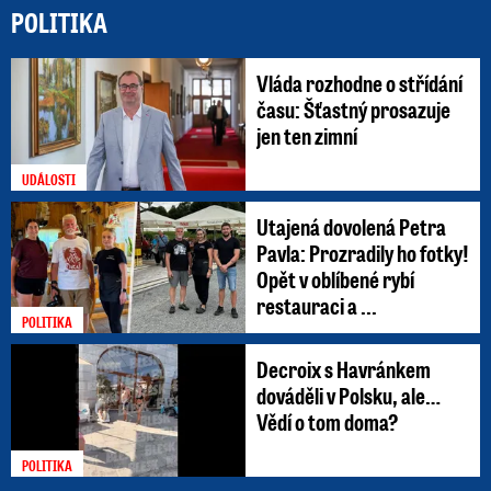
POLITIKA
Vláda rozhodne o střídání
času: Šťastný prosazuje
jen ten zimní
UDÁLOSTI
Utajená dovolená Petra
Pavla: Prozradily ho fotky!
Opět v oblíbené rybí
restauraci a ...
POLITIKA
Decroix s Havránkem
dováděli v Polsku, ale…
Vědí o tom doma?
POLITIKA