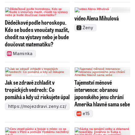
video Alena Mihulová
Dědečkové podle horoskopu.
Ženy
Kdo se bude s vnoučaty mazlit,
chodit na výstavy nebo je bude
doučovat matematiku?
Maminka
Jak se zdravě zchladit v
Tajemství měnové
tropických vedrech: Co
intervence: obranou
pomáhá a kdy už riskujete úpal
japonského jenu chrání
Amerika hlavně sama sebe
https://mojezdravi.zeny.cz/
e15