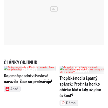
ČLÁNKY ODJINUD
Dojemné poselství Pavlové
Tropické noci a špatný
narazilo: Zase se přetvařuje!
spánek: Proč nás horko
obírá o klid a kdy už jde o
Aha!
úzkost?
Dáma