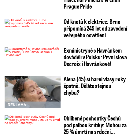
Prague Pride
Od knotů k elektrice: Brno
připomíná 245 let od zavedení
veřejného osvětlení
Exministryně s Havránkem
dováděli v Polsku: První slova
Decroix i Havránkové!
Alena (45) si barví vlasy roky
špatně. Děláte stejnou
chybu?
REKLAMA
Oblíbené pochoutky Čechů
pod palbou kritiky: Mohou za
25 % úmrtí na srdeční…