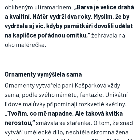
oblíbeným ultramarínem.
„Barva je velice drahá
a kvalitní. Nátěr vydrží dva roky. Myslím, že by
vydržela aj víc, kdyby památkáři dovolili udělat
na kapličce pořádnou omítku,“
žehrávala na
oko malérečka.
Ornamenty vymýšlela sama
Ornamenty vytvářela paní Kašpárková vždy
sama, podle svého námětu, fantazie. Unikátní
lidové malůvky připomínají rozkvetlé květiny.
„Tvořím, co mě napadne. Ale taková kvítka
nerostou,“
smávala se stařenka. O tom, že snad
vytváří umělecké dílo, nechtěla skromná žena