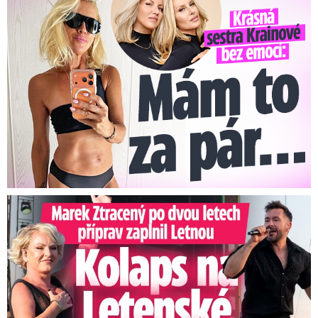
Krásná sestra Krainové bez emocí: Mám to za pár…
Marek Ztracený na Letné: Pártlová stopla koncert