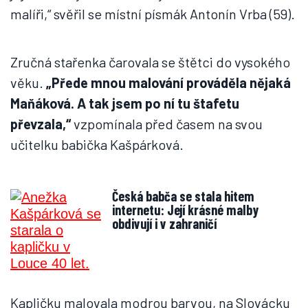
malíři,“ svěřil se místní písmák Antonín Vrba (59).
Zručná stařenka čarovala se štětci do vysokého
věku.
„Přede mnou malování prováděla nějaká
Maňáková. A tak jsem po ní tu štafetu
převzala,“
vzpomínala před časem na svou
učitelku babička Kašpárková.
Česká babča se stala hitem
internetu: Její krásné malby
obdivují i v zahraničí
Kapličku malovala modrou barvou, na Slovácku