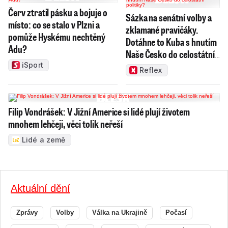
Červ ztratil pásku a bojuje o
Sázka na senátní volby a
místo: co se stalo v Plzni a
zklamané pravičáky.
pomůže Hyskému nechtěný
Dotáhne to Kuba s hnutím
Adu?
Naše Česko do celostátní
politiky?
iSport
Reflex
Filip Vondrášek: V Jižní Americe si lidé plují životem
mnohem lehčeji, věci tolik neřeší
Lidé a země
Aktuální dění
Zprávy
Volby
Válka na Ukrajině
Počasí