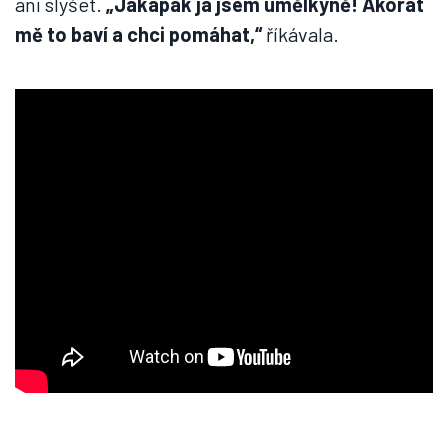
ani slyšet.
„Jakápak já jsem umělkyně! Akorát
mě to baví a chci pomáhat,“
říkávala.