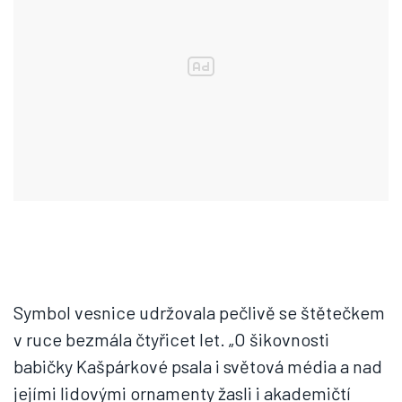
Symbol vesnice udržovala pečlivě se štětečkem
v ruce bezmála čtyřicet let. „O šikovnosti
babičky Kašpárkové psala i světová média a nad
jejími lidovými ornamenty žasli i akademičtí