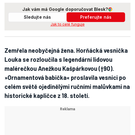
Jak vám má Google doporučovat Blesk?
Sledujte nás
Preferujte nás
Jak to celé funguje
Zemřela neobyčejná žena. Horňácká vesnička
Louka se rozloučila s legendární lidovou
malérečkou Anežkou Kašpárkovou (†90).
»Ornamentová babička« proslavila vesnici po
celém světě ojedinělými ručními malůvkami na
historické kapličce z 18. století.