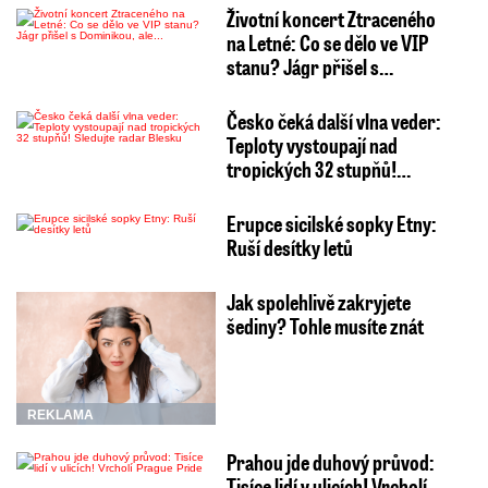
Životní koncert Ztraceného
na Letné: Co se dělo ve VIP
stanu? Jágr přišel s…
Česko čeká další vlna veder:
Teploty vystoupají nad
tropických 32 stupňů!…
Erupce sicilské sopky Etny:
Ruší desítky letů
Jak spolehlivě zakryjete
šediny? Tohle musíte znát
REKLAMA
Prahou jde duhový průvod:
Tisíce lidí v ulicích! Vrcholí