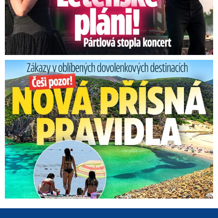
Zákazy v dovolenkových rájích: Restrikce proti naháčům!