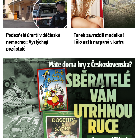
Podezřelá úmrtí v děčínské
Turek zavraždil modelku!
nemocnici: Vyslýchají
Tělo našli nacpané v kufru
pozůstalé
Staré československé hry: Sběratelé vám za ně utrhnou ruce!