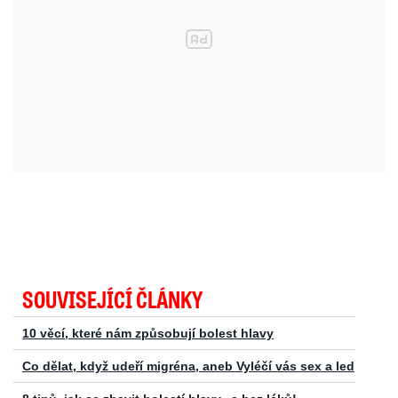
SOUVISEJÍCÍ ČLÁNKY
10 věcí, které nám způsobují bolest hlavy
Co dělat, když udeří migréna, aneb Vyléčí vás sex a led