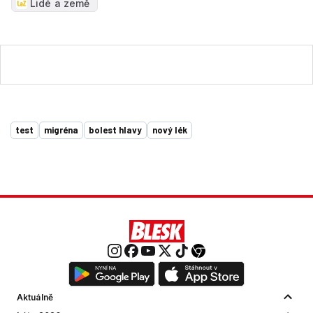
Lidé a země
test
migréna
bolest hlavy
nový lék
Aktuálně