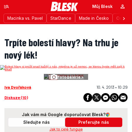
Můj Blesk
Macinka vs. Pavel
StarDance
Made in Česko
Ordinac
Trpíte bolestí hlavy? Na trhu je
nový lék!
1
Fotogalerie >
Iva Dvořáková
10. 4. 2013 • 10:29
Diskuze (10)
Jak vám má Google doporučovat Blesk?
Sledujte nás
Preferujte nás
Jak to celé funguje