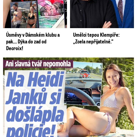
Úsměvy v Dámském klubu a
Umělci tepou Klempíře:
pak… Dýka do zad od
„Zcela nepřijatelné.“
Decroix!
Slavná tvář nepomohla. Na Heidi Janků si došlápla policie