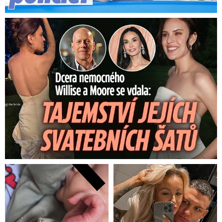
Dcera nemocného Willise a Moore se vdala: Tajemství šatů