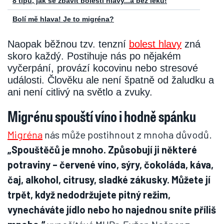
8 tipů, jak se zbavit bolestí hlavy...a bez léků!
Bolí mě hlava! Je to migréna?
Naopak běžnou tzv. tenzní
bolest hlavy
zná
skoro každý. Postihuje nás po nějakém
vyčerpání, provází kocovinu nebo stresové
události. Člověku ale není špatně od žaludku a
ani není citlivý na světlo a zvuky.
Migrénu spouští víno i hodně spánku
Migréna
nás může postihnout z mnoha důvodů.
„Spouštěčů je mnoho. Způsobují ji některé
potraviny – červené víno, sýry, čokoláda, káva,
čaj, alkohol, citrusy, sladké zákusky. Můžete jí
trpět, když nedodržujete pitný režim,
vynecháváte jídlo nebo ho najednou sníte příliš