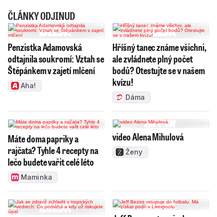
ČLÁNKY ODJINUD
Penzistka Adamovská
Hříšný tanec známe všichni,
odtajnila soukromí: Vztah se
ale zvládnete plný počet
Štěpánkem v zajetí mlčení
bodů? Otestujte se v našem
kvízu!
Aha!
Dáma
video Alena Mihulová
Máte doma papriky a
rajčata? Tyhle 4 recepty na
Ženy
lečo budete vařit celé léto
Maminka