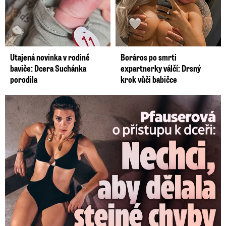
Utajená novinka v rodině
Boráros po smrti
baviče: Dcera Suchánka
expartnerky válčí: Drsný
porodila
krok vůči babičce
Pfauserová o dceři: Nechci, aby dělala stejné chyby jako já