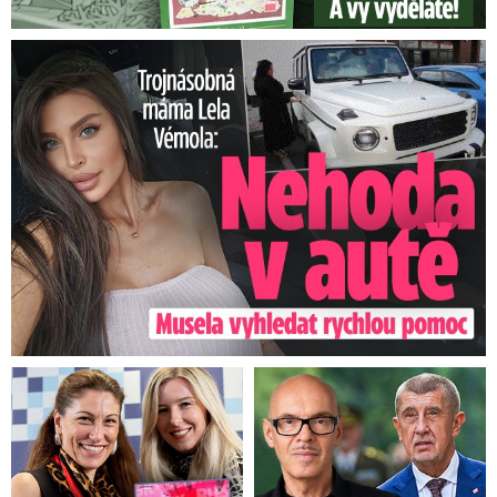
Trojnásobná máma Lela Vémola: Nehoda v autě