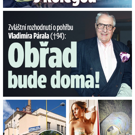
Nečekané rozhodnutí o pohřbu Párala (†94): Obřad bude doma!