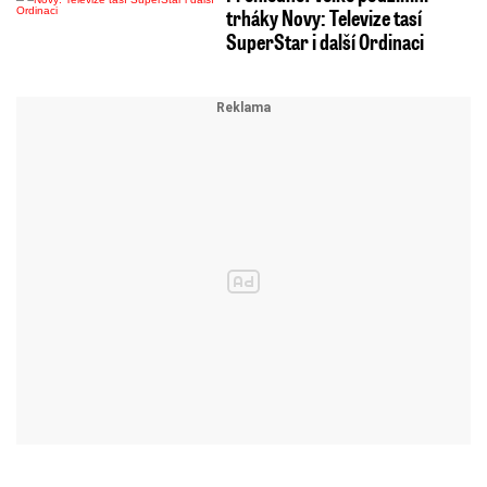
trháky Novy: Televize tasí
SuperStar i další Ordinaci