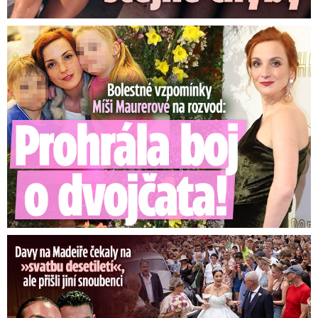
Bolestné vzpomínky Míši Maurerové: Prohrála boj o dvojčata!
Ronaldova »svatba« pobláznila Madeiru: Reakce Cristiana!