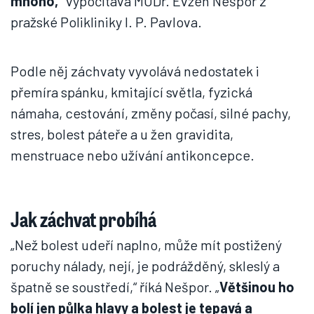
mnoho,“
vypočítává MUDr. Evžen Nešpor z
pražské Polikliniky I. P. Pavlova.
Podle něj záchvaty vyvolává nedostatek i
přemíra spánku, kmitající světla, fyzická
námaha, cestování, změny počasí, silné pachy,
stres, bolest páteře a u žen gravidita,
menstruace nebo užívání antikoncepce.
Jak záchvat probíhá
„Než bolest udeří naplno, může mít postižený
poruchy nálady, nejí, je podrážděný, skleslý a
špatně se soustředí,“ říká Nešpor. „
Většinou ho
bolí jen půlka hlavy a bolest je tepavá a