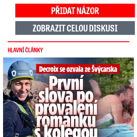
PŘIDAT NÁZOR
ZOBRAZIT CELOU DISKUSI
HLAVNÍ ČLÁNKY
Decroix se ozvala z Alp: První slova po provalení románku