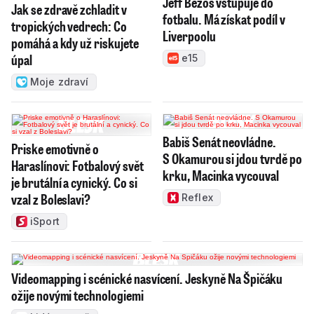
Jeff Bezos vstupuje do
Jak se zdravě zchladit v
fotbalu. Má získat podíl v
tropických vedrech: Co
Liverpoolu
pomáhá a kdy už riskujete
úpal
e15
Moje zdraví
Babiš Senát neovládne.
Priske emotivně o
S Okamurou si jdou tvrdě po
Haraslínovi: Fotbalový svět
krku, Macinka vycouval
je brutální a cynický. Co si
vzal z Boleslavi?
Reflex
iSport
Videomapping i scénické nasvícení. Jeskyně Na Špičáku
ožije novými technologiemi