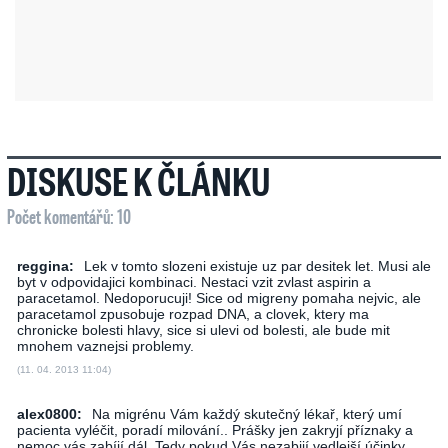
DISKUSE K ČLÁNKU
Počet komentářů: 10
reggina:
Lek v tomto slozeni existuje uz par desitek let. Musi ale
byt v odpovidajici kombinaci. Nestaci vzit zvlast aspirin a
paracetamol. Nedoporucuji! Sice od migreny pomaha nejvic, ale
paracetamol zpusobuje rozpad DNA, a clovek, ktery ma
chronicke bolesti hlavy, sice si ulevi od bolesti, ale bude mit
mnohem vaznejsi problemy.
(11. 04. 2013 11:04)
alex0800:
Na migrénu Vám každý skutečný lékař, který umí
pacienta vyléčit, poradí milování.. Prášky jen zakryjí příznaky a
nemoc vás zabíjí dál. Tedy pokud Vás nezabijí vedlejší účinky