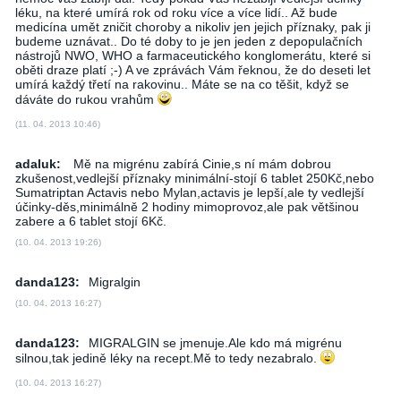
léku, na které umírá rok od roku více a více lidí.. Až bude
medicína umět zničit choroby a nikoliv jen jejich příznaky, pak ji
budeme uznávat.. Do té doby to je jen jeden z depopulačních
nástrojů NWO, WHO a farmaceutického konglomerátu, které si
oběti draze platí ;-) A ve zprávách Vám řeknou, že do deseti let
umírá každý třetí na rakovinu.. Máte se na co těšit, když se
dáváte do rukou vrahům
(11. 04. 2013 10:46)
adaluk:
Mě na migrénu zabírá Cinie,s ní mám dobrou
zkušenost,vedlejší příznaky minimální-stojí 6 tablet 250Kč,nebo
Sumatriptan Actavis nebo Mylan,actavis je lepší,ale ty vedlejší
účinky-děs,minimálně 2 hodiny mimoprovoz,ale pak většinou
zabere a 6 tablet stojí 6Kč.
(10. 04. 2013 19:26)
danda123:
Migralgin
(10. 04. 2013 16:27)
danda123:
MIGRALGIN se jmenuje.Ale kdo má migrénu
silnou,tak jedině léky na recept.Mě to tedy nezabralo.
(10. 04. 2013 16:27)