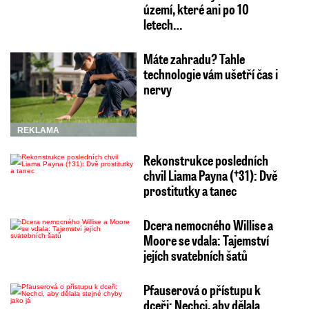
území, které ani po 10
letech…
Máte zahradu? Tahle
technologie vám ušetří čas i
nervy
REKLAMA
Rekonstrukce posledních
chvil Liama Payna (†31): Dvě
prostitutky a tanec
Dcera nemocného Willise a
Moore se vdala: Tajemství
jejích svatebních šatů
Pfauserová o přístupu k
dceři: Nechci, aby dělala