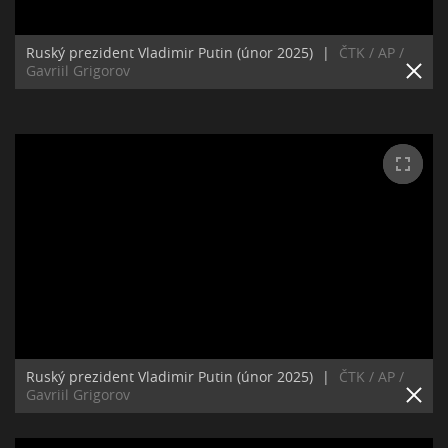
Ruský prezident Vladimir Putin (únor 2025)
|
ČTK / AP /
Gavriil Grigorov
Ruský prezident Vladimir Putin (únor 2025)
|
ČTK / AP /
Gavriil Grigorov