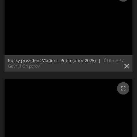
Ruský prezident Vladimir Putin (únor 2025)
|
ČTK / AP /
Gavriil Grigorov