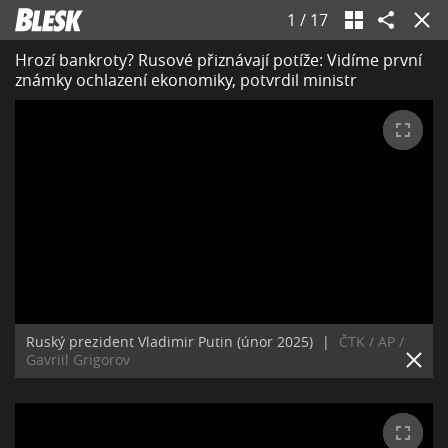
1
/
17
Hrozí bankroty? Rusové přiznávají potíže: Vidíme první
známky ochlazení ekonomiky, potvrdil ministr
Ruský prezident Vladimir Putin (únor 2025)
|
ČTK / AP /
Gavriil Grigorov