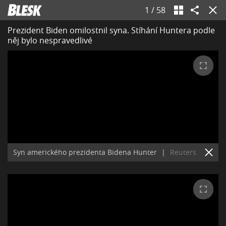
1
/
58
Prezident Biden omilostnil syna. Stíhání Huntera podle
něj bylo nespravedlivé
Syn amerického prezidenta Bidena Hunter
|
Reuters