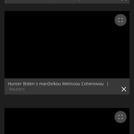
Hunter Biden s manželkou Melissou Cohenovou
|
Reuters