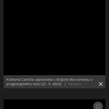
Královna Camilla zapózovala s Brigitte Macronovou u
pingpongového stolu (21. 9. 2023).
|
Reuters