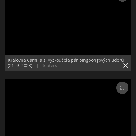
Královna Camilla si vyzkoušela pár pingpongových úderů
(21. 9. 2023).
|
Reuters