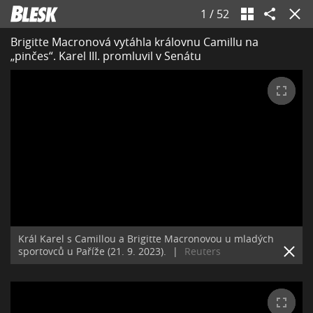
1
/
52
Brigitte Macronová vytáhla královnu Camillu na
„pinčes“. Karel III. promluvil v Senátu
Král Karel s Camillou a Brigitte Macronovou u mladých
sportovců u Paříže (21. 9. 2023).
|
Reuters