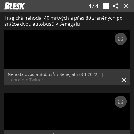
4
/
4
Tragická nehoda: 40 mrtvých a přes 80 zraněných po
srážce dvou autobusů v Senegalu
Nehoda dvou autobusů v Senegalu (8.1.2022)
|
reprofoto Twitter