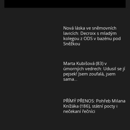
Nová láska ve sněmovních
lavicích: Decroix s mladým
kolegou z ODS v bazénu pod
Sněžkou
Marta Kubišová (83) v
úmorných vedrech: Udusil se jí
pejsek! Jsem zoufalá, jsem
sama…
PŘÍMÝ PŘENOS: Pohřeb Milana
Knížáka (†86), státní pocty i
nečekaní řečníci