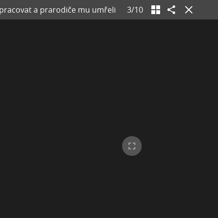
a pracovat a prarodiče mu umřeli
3
/
10