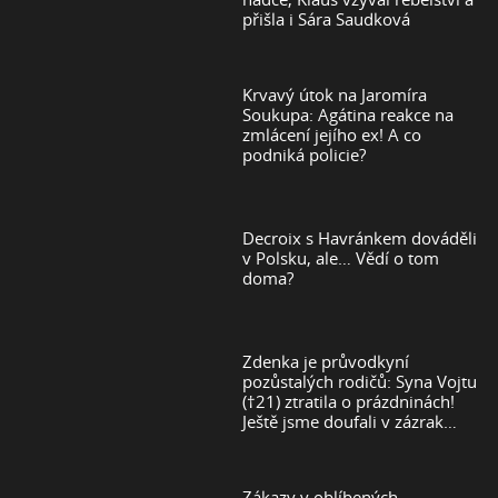
přišla i Sára Saudková
Krvavý útok na Jaromíra
Soukupa: Agátina reakce na
zmlácení jejího ex! A co
podniká policie?
Decroix s Havránkem dováděli
v Polsku, ale… Vědí o tom
doma?
Zdenka je průvodkyní
pozůstalých rodičů: Syna Vojtu
(†21) ztratila o prázdninách!
Ještě jsme doufali v zázrak…
Zákazy v oblíbených