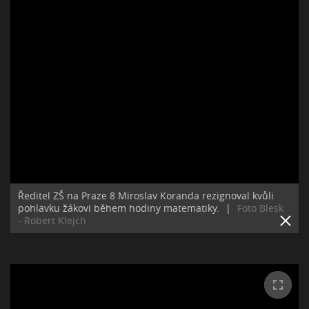
Ředitel ZŠ na Praze 8 Miroslav Koranda rezignoval kvůli
pohlavku žákovi během hodiny matematiky.
|
Foto Blesk
- Robert Klejch