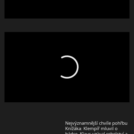
Nejvýznamnější chvíle pohřbu
Knížáka: Klempíř mluvil o
hádce, Klaus vzýval rebelství a