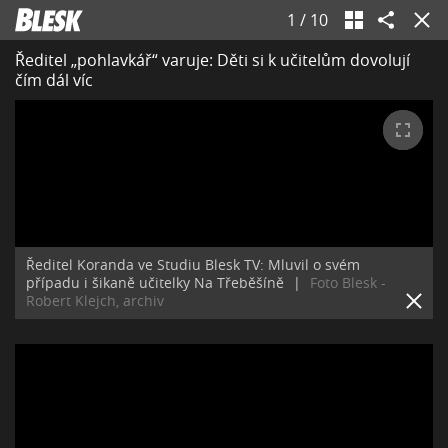
1
/
10
Ředitel „pohlavkář“ varuje: Děti si k učitelům dovolují
čím dál víc
Ředitel Koranda ve Studiu Blesk TV: Mluvil o svém
případu i šikaně učitelky Na Třeběšíně
|
Foto Blesk -
Robert Klejch, archiv