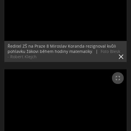
Ředitel ZŠ na Praze 8 Miroslav Koranda rezignoval kvůli
pohlavku žákovi během hodiny matematiky.
|
Foto Blesk
- Robert Klejch