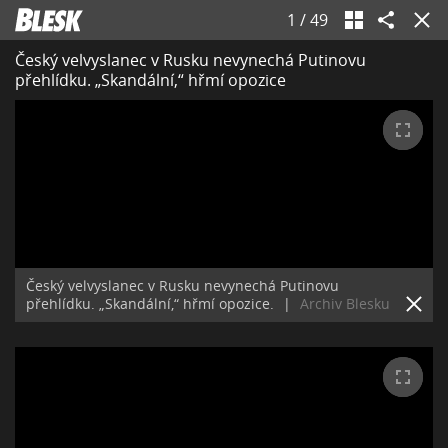
1
/
49
Český velvyslanec v Rusku nevynechá Putinovu
přehlídku. „Skandální,“ hřmí opozice
Český velvyslanec v Rusku nevynechá Putinovu
přehlídku. „Skandální,“ hřmí opozice.
|
Archiv Blesku