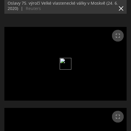
Oslavy 75. výročí Velké vlastenecké války v Moskvě (24. 6.
2020)
|
Reuters