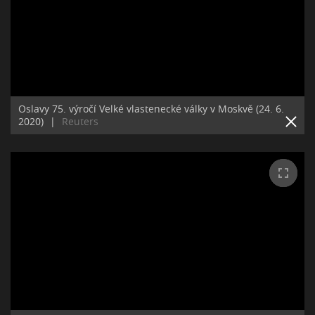
Oslavy 75. výročí Velké vlastenecké války v Moskvě (24. 6.
2020)
|
Reuters