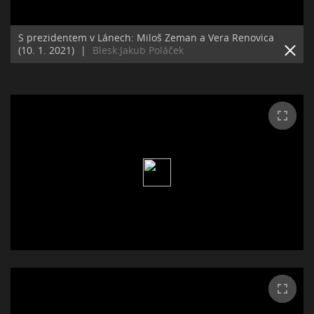
S prezidentem v Lánech: Miloš Zeman a Vera Renovica
(10. 1. 2021)
|
Blesk:Jakub Poláček