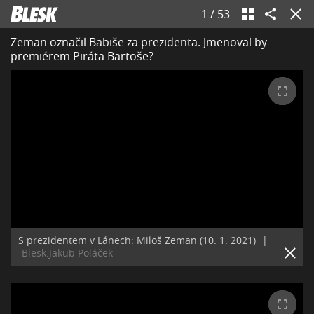
1
/
53
Zeman označil Babiše za prezidenta. Jmenoval by
premiérem Piráta Bartoše?
S prezidentem v Lánech: Miloš Zeman (10. 1. 2021)
|
Blesk:Jakub Poláček