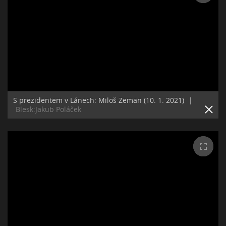
S prezidentem v Lánech: Miloš Zeman (10. 1. 2021)
|
Blesk:Jakub Poláček