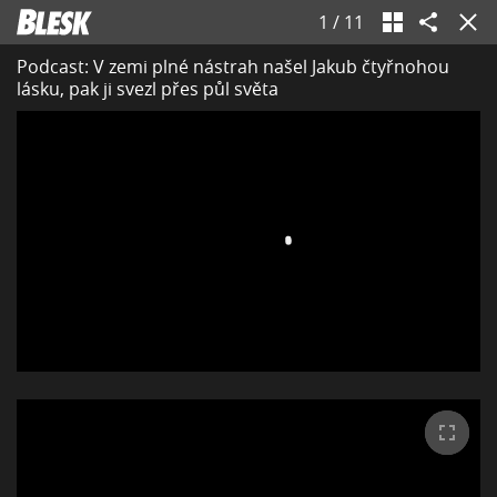
1
/
11
Podcast: V zemi plné nástrah našel Jakub čtyřnohou
lásku, pak ji svezl přes půl světa