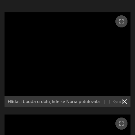
Hlídací bouda u dolu, kde se Noria potulovala.
|
J. Kynčl