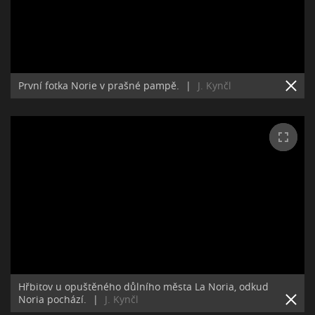
První fotka Norie v prašné pampě.
|
J. Kynčl
Hřbitov u opuštěného důlního města La Noria, odkud
Noria pochází.
|
J. Kynčl