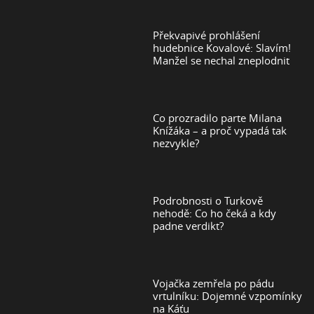
Překvapivé prohlášení
hudebnice Kovalové: Slavím!
Manžel se nechal zneplodnit
Co prozradilo parte Milana
Knížáka – a proč vypadá tak
nezvykle?
Podrobnosti o Turkově
nehodě: Co ho čeká a kdy
padne verdikt?
Vojačka zemřela po pádu
vrtulníku: Dojemné vzpomínky
na Káťu