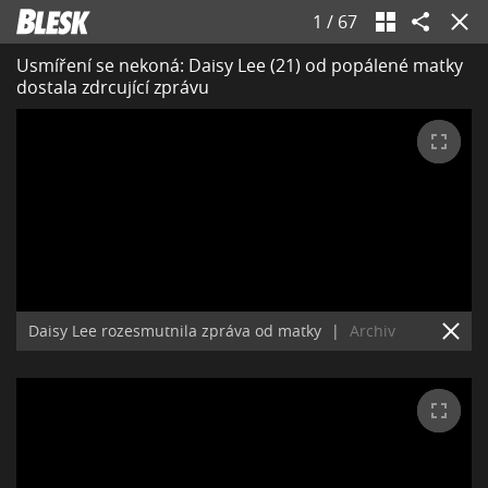
1
/
67
Usmíření se nekoná: Daisy Lee (21) od popálené matky
dostala zdrcující zprávu
Daisy Lee rozesmutnila zpráva od matky
|
Archiv