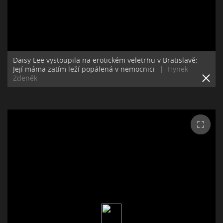
Daisy Lee vystoupila na erotickém veletrhu v Bratislavě:
Její máma zatím leží popálená v nemocnici
|
Hynek
Zdeněk