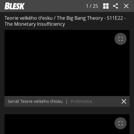
1
/
25
Teorie velkého třesku / The Big Bang Theory - S11E22 -
The Monetary Insufficiency
Seriál Teorie velkého třesku
|
Profimedia