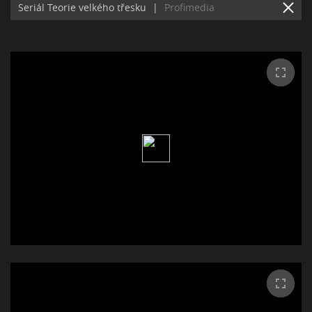
Seriál Teorie velkého třesku
|
Profimedia