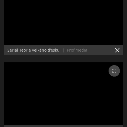
Seriál Teorie velkého třesku
|
Profimedia