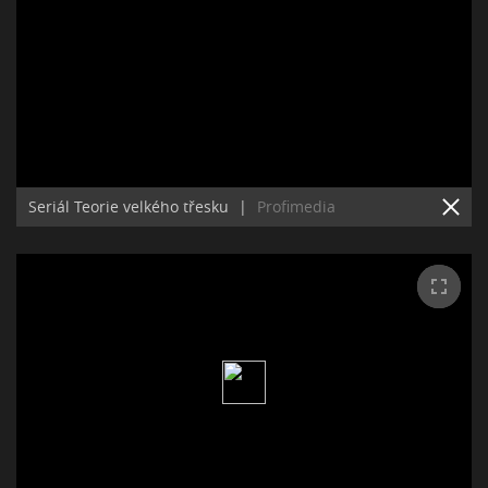
Seriál Teorie velkého třesku
|
Profimedia