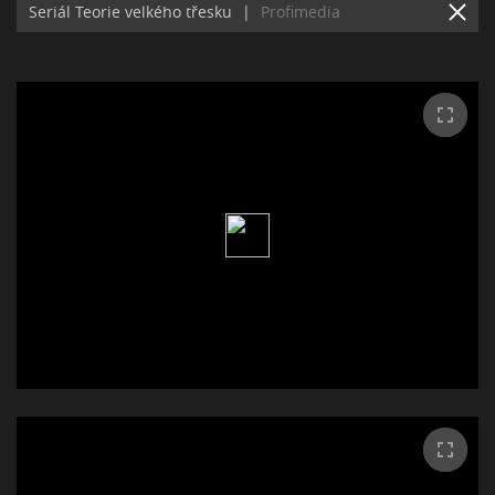
Seriál Teorie velkého třesku
|
Profimedia