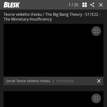
1
/
25
Teorie velkého třesku / The Big Bang Theory - S11E22 -
The Monetary Insufficiency
Seriál Teorie velkého třesku
|
Profimedia