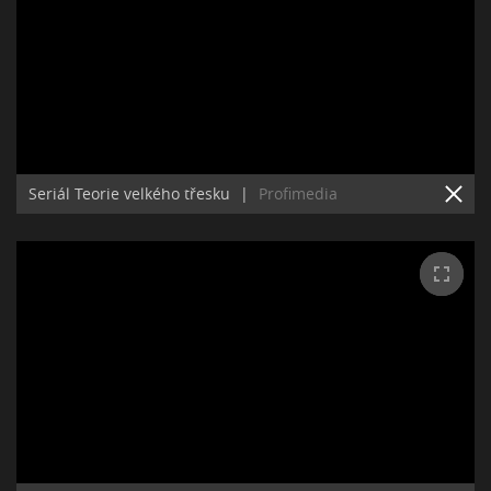
Seriál Teorie velkého třesku
|
Profimedia