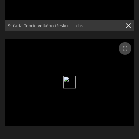
9. řada Teorie velkého třesku
|
cbs