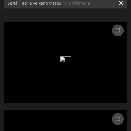
Seriál Teorie velkého třesku
|
Profimedia