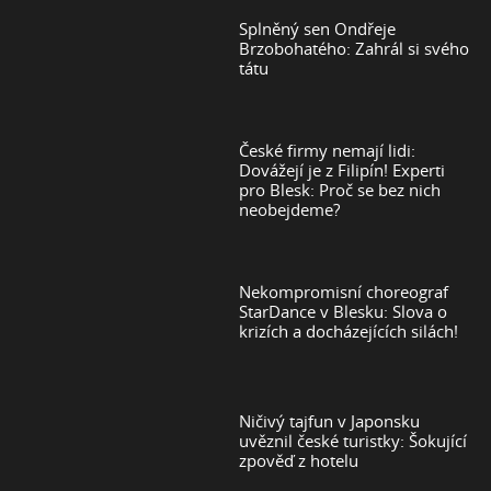
Splněný sen Ondřeje
Brzobohatého: Zahrál si svého
tátu
České firmy nemají lidi:
Dovážejí je z Filipín! Experti
pro Blesk: Proč se bez nich
neobejdeme?
Nekompromisní choreograf
StarDance v Blesku: Slova o
krizích a docházejících silách!
Ničivý tajfun v Japonsku
uvěznil české turistky: Šokující
zpověď z hotelu