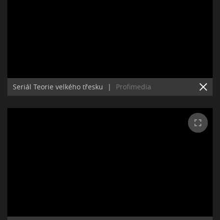
Seriál Teorie velkého třesku
|
Profimedia