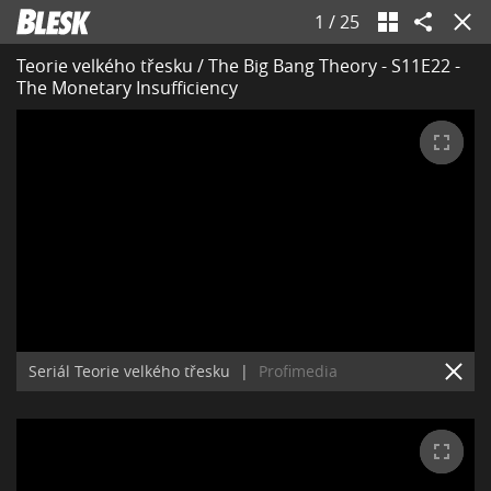
1
/
25
Teorie velkého třesku / The Big Bang Theory - S11E22 -
The Monetary Insufficiency
Seriál Teorie velkého třesku
|
Profimedia