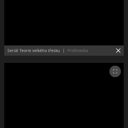
Seriál Teorie velkého třesku
|
Profimedia