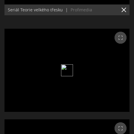
Seriál Teorie velkého třesku
|
Profimedia