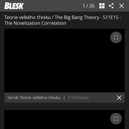
1
/
26
Teorie velkého třesku / The Big Bang Theory - S11E15 -
The Novelization Correlation
Seriál Teorie velkého třesku
|
Profimedia