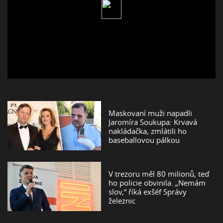
Maskovaní muži napadli
Jaromíra Soukupa: Krvavá
nakládačka, zmlátili ho
baseballovou pálkou
V trezoru měl 80 milionů, teď
ho policie obvinila. „Nemám
slov,“ říká exšéf Správy
železnic