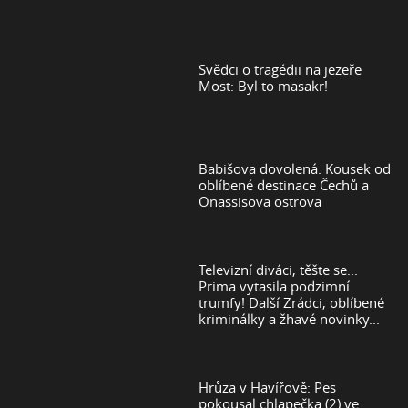
Svědci o tragédii na jezeře
Most: Byl to masakr!
Babišova dovolená: Kousek od
oblíbené destinace Čechů a
Onassisova ostrova
Televizní diváci, těšte se...
Prima vytasila podzimní
trumfy! Další Zrádci, oblíbené
kriminálky a žhavé novinky...
Hrůza v Havířově: Pes
pokousal chlapečka (2) ve