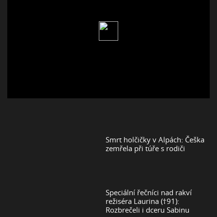
Smrt holčičky v Alpách: Češka
zemřela při túře s rodiči
Speciální řečníci nad rakví
režiséra Laurina (†91):
Rozbrečeli i dceru Sabinu