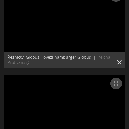
Řeznictví Globus Hovězí hamburger Globus
|
Michal
Protivanský