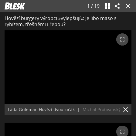
1
/
19
Hovězí burgery výrobci »vylepšují«: Je libo maso s
rybízem, třešněmi i řepou?
Láďa Grileman Hovězí dvouručák
|
Michal Protivanský