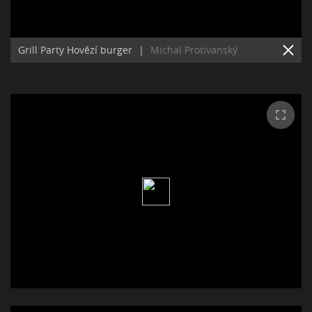
Grill Party Hovězí burger
|
Michal Protivanský