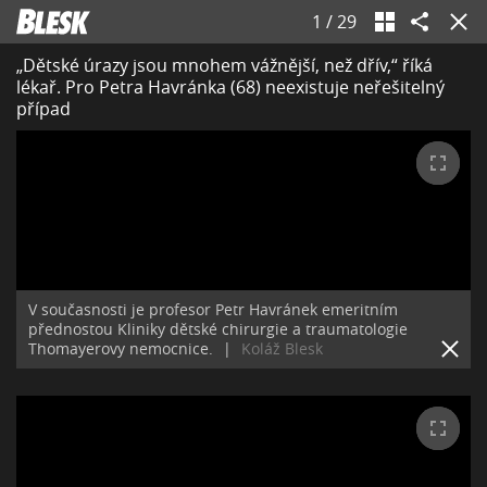
1
/
29
„Dětské úrazy jsou mnohem vážnější, než dřív,“ říká
lékař. Pro Petra Havránka (68) neexistuje neřešitelný
případ
V současnosti je profesor Petr Havránek emeritním
přednostou Kliniky dětské chirurgie a traumatologie
Thomayerovy nemocnice.
|
Koláž Blesk