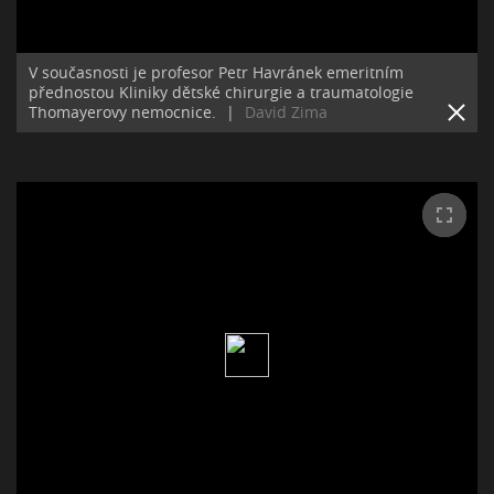
V současnosti je profesor Petr Havránek emeritním
přednostou Kliniky dětské chirurgie a traumatologie
Thomayerovy nemocnice.
|
David Zima