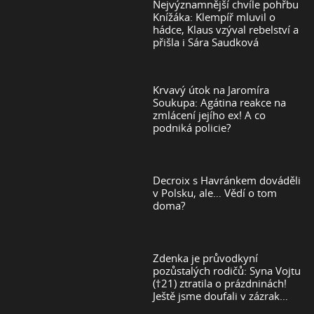
Nejvýznamnější chvíle pohřbu
Knížáka: Klempíř mluvil o
hádce, Klaus vzýval rebelství a
přišla i Sára Saudková
Krvavý útok na Jaromíra
Soukupa: Agátina reakce na
zmlácení jejího ex! A co
podniká policie?
Decroix s Havránkem dováděli
v Polsku, ale… Vědí o tom
doma?
Zdenka je průvodkyní
pozůstalých rodičů: Syna Vojtu
(†21) ztratila o prázdninách!
Ještě jsme doufali v zázrak…