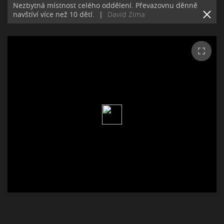
Nezbytná místnost celého oddělení. Převazovnu děnně
navštíví více než 10 dětí.
|
David Zima