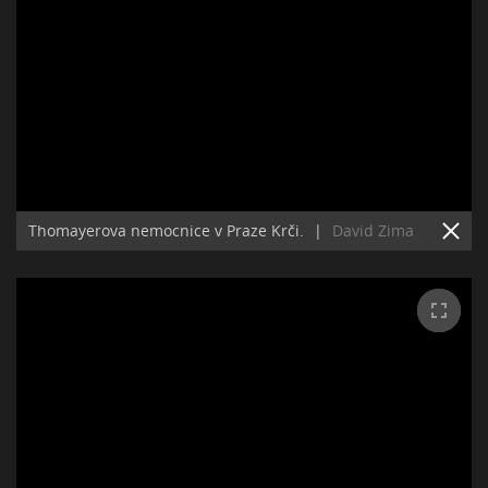
Thomayerova nemocnice v Praze Krči.
|
David Zima