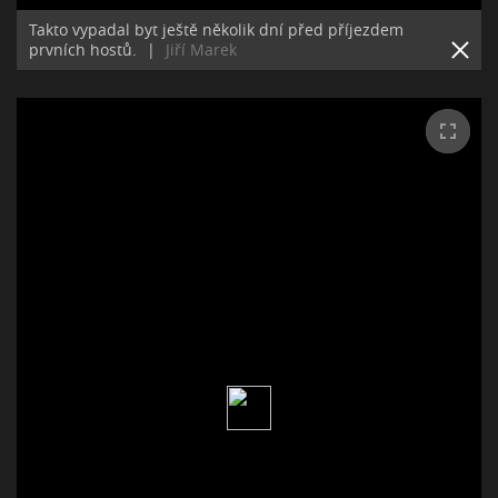
Takto vypadal byt ještě několik dní před příjezdem
prvních hostů.
|
Jiří Marek