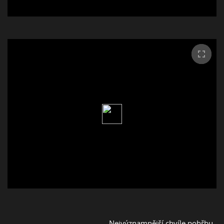
Nejvýznamnější chvíle pohřbu