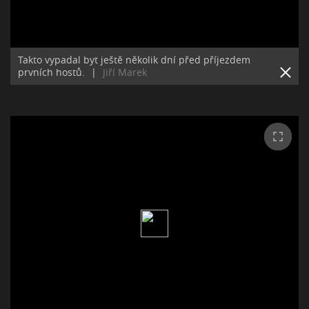
Takto vypadal byt ještě několik dní před příjezdem
prvních hostů.
|
Jiří Marek