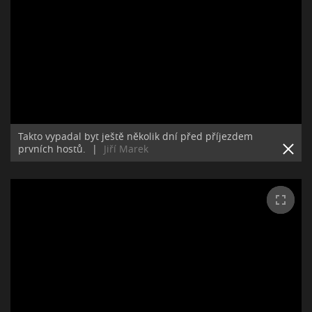
Takto vypadal byt ještě několik dní před příjezdem
prvních hostů.
|
Jiří Marek