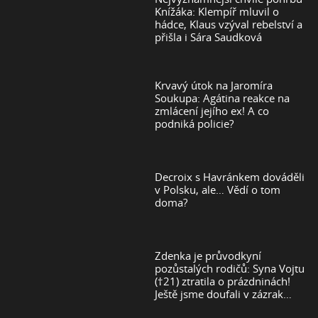
Knížáka: Klempíř mluvil o
hádce, Klaus vzýval rebelství a
přišla i Sára Saudková
Krvavý útok na Jaromíra
Soukupa: Agátina reakce na
zmlácení jejího ex! A co
podniká policie?
Decroix s Havránkem dováděli
v Polsku, ale… Vědí o tom
doma?
Zdenka je průvodkyní
pozůstalých rodičů: Syna Vojtu
(†21) ztratila o prázdninách!
Ještě jsme doufali v zázrak…