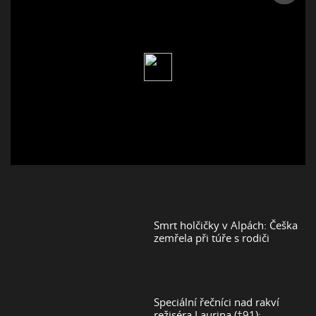
Smrt holčičky v Alpách: Češka
zemřela při túře s rodiči
Speciální řečníci nad rakví
režiséra Laurina (†91):