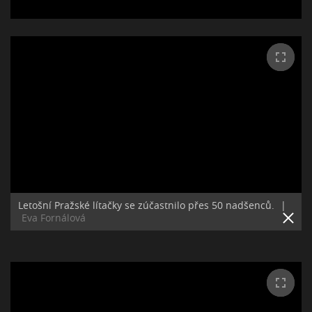
Letošní Pražské lítačky se zúčastnilo přes 50 nadšenců.
|
Eva Fornálová