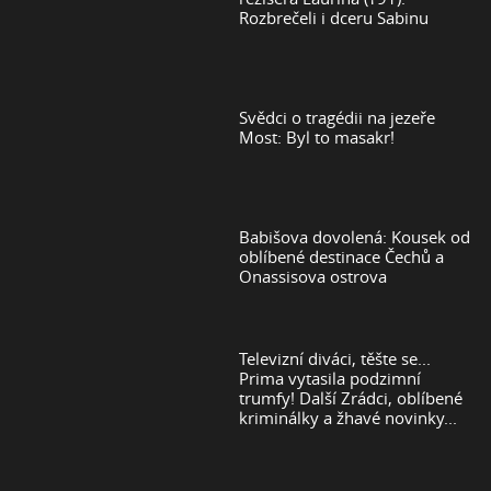
Rozbrečeli i dceru Sabinu
Svědci o tragédii na jezeře
Most: Byl to masakr!
Babišova dovolená: Kousek od
oblíbené destinace Čechů a
Onassisova ostrova
Televizní diváci, těšte se...
Prima vytasila podzimní
trumfy! Další Zrádci, oblíbené
kriminálky a žhavé novinky...