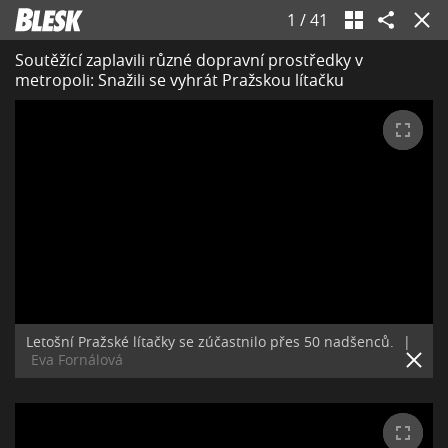
1
/
41
Soutěžící zaplavili různé dopravní prostředky v
metropoli: Snažili se vyhrát Pražskou lítačku
Letošní Pražské lítačky se zúčastnilo přes 50 nadšenců.
|
Eva Fornálová