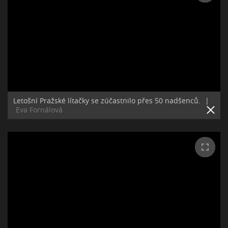
Letošní Pražské lítačky se zúčastnilo přes 50 nadšenců.
|
Eva Fornálová