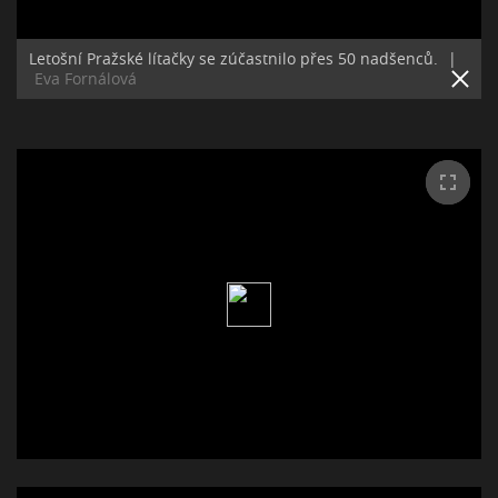
Letošní Pražské lítačky se zúčastnilo přes 50 nadšenců.
|
Eva Fornálová