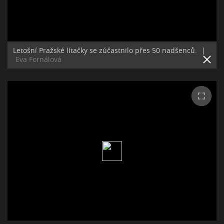
Letošní Pražské lítačky se zúčastnilo přes 50 nadšenců.
|
Eva Fornálová