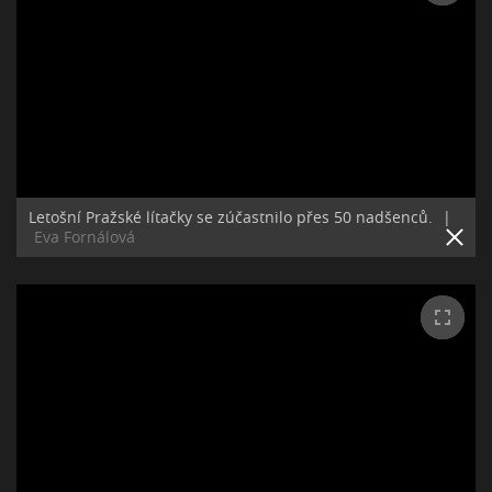
Letošní Pražské lítačky se zúčastnilo přes 50 nadšenců.
|
Eva Fornálová