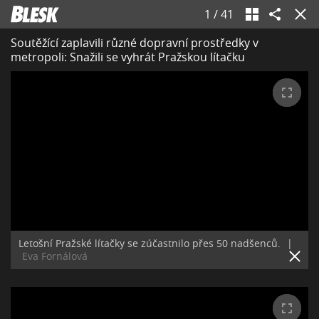
1
/
41
Soutěžící zaplavili různé dopravní prostředky v
metropoli: Snažili se vyhrát Pražskou lítačku
Letošní Pražské lítačky se zúčastnilo přes 50 nadšenců.
|
Eva Fornálová