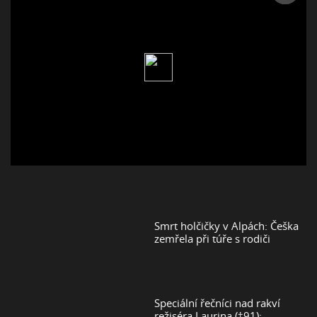
Smrt holčičky v Alpách: Češka
zemřela při túře s rodiči
Speciální řečníci nad rakví
režiséra Laurina (†91):