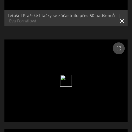
Letošní Pražské lítačky se zúčastnilo přes 50 nadšenců.
|
Eva Fornálová