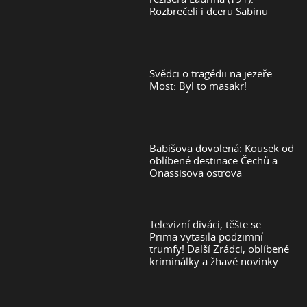
Rozbrečeli i dceru Sabinu
Svědci o tragédii na jezeře
Most: Byl to masakr!
Babišova dovolená: Kousek od
oblíbené destinace Čechů a
Onassisova ostrova
Televizní diváci, těšte se...
Prima vytasila podzimní
trumfy! Další Zrádci, oblíbené
kriminálky a žhavé novinky...