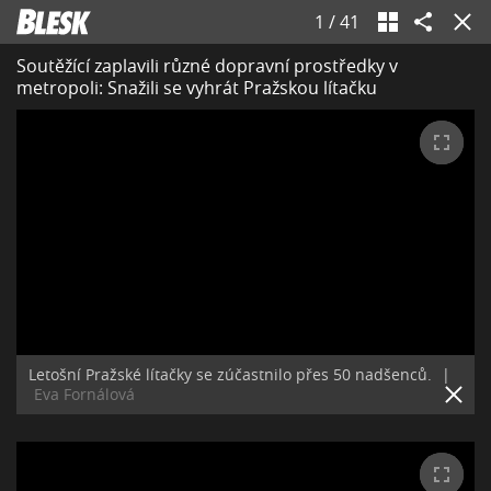
1
/
41
Soutěžící zaplavili různé dopravní prostředky v
metropoli: Snažili se vyhrát Pražskou lítačku
Letošní Pražské lítačky se zúčastnilo přes 50 nadšenců.
|
Eva Fornálová