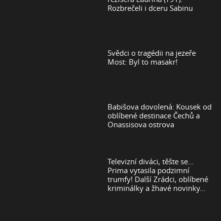
Rozbrečeli i dceru Sabinu
Svědci o tragédii na jezeře
Most: Byl to masakr!
Babišova dovolená: Kousek od
oblíbené destinace Čechů a
Onassisova ostrova
Televizní diváci, těšte se...
Prima vytasila podzimní
trumfy! Další Zrádci, oblíbené
kriminálky a žhavé novinky...