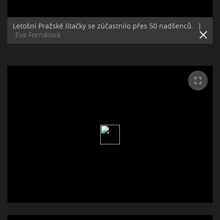
Letošní Pražské lítačky se zúčastnilo přes 50 nadšenců.
|
Eva Fornálová