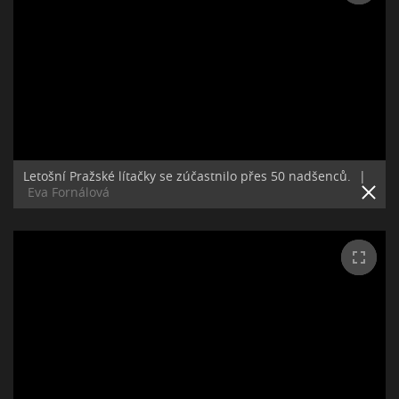
Letošní Pražské lítačky se zúčastnilo přes 50 nadšenců.
|
Eva Fornálová