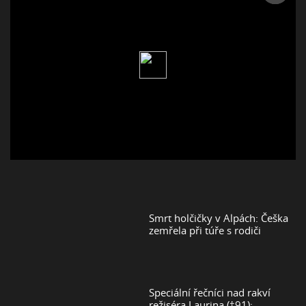
Smrt holčičky v Alpách: Češka
zemřela při túře s rodiči
Speciální řečníci nad rakví
režiséra Laurina (†91):