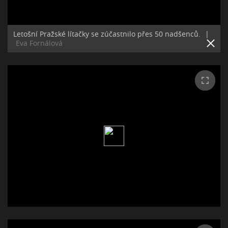
Letošní Pražské lítačky se zúčastnilo přes 50 nadšenců.
|
Eva Fornálová