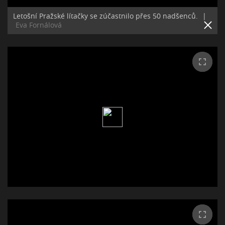
Letošní Pražské lítačky se zúčastnilo přes 50 nadšenců.
|
Eva Fornálová