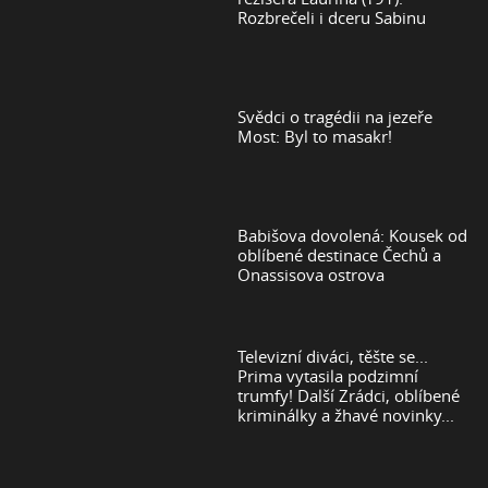
Rozbrečeli i dceru Sabinu
Svědci o tragédii na jezeře
Most: Byl to masakr!
Babišova dovolená: Kousek od
oblíbené destinace Čechů a
Onassisova ostrova
Televizní diváci, těšte se...
Prima vytasila podzimní
trumfy! Další Zrádci, oblíbené
kriminálky a žhavé novinky...