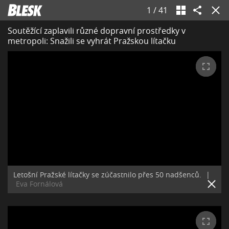
1
/
41
Soutěžící zaplavili různé dopravní prostředky v
metropoli: Snažili se vyhrát Pražskou lítačku
Letošní Pražské lítačky se zúčastnilo přes 50 nadšenců.
|
Eva Fornálová