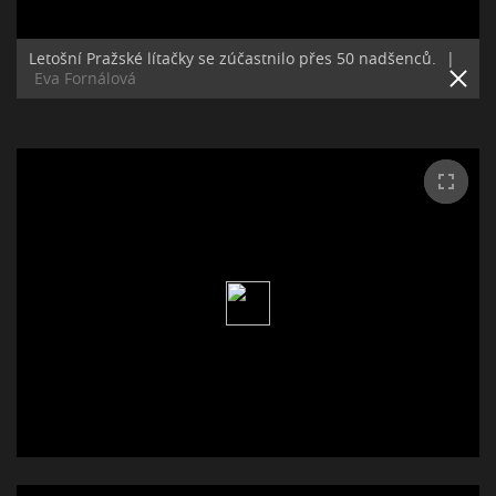
Letošní Pražské lítačky se zúčastnilo přes 50 nadšenců.
|
Eva Fornálová