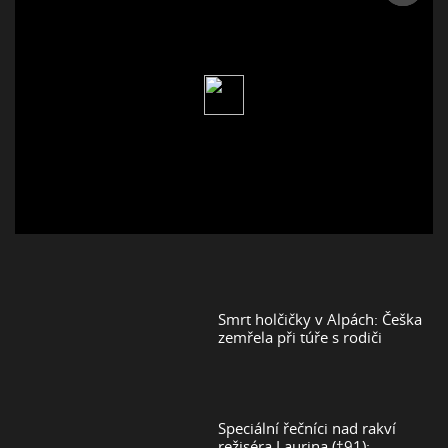
Smrt holčičky v Alpách: Češka
zemřela při túře s rodiči
Speciální řečníci nad rakví
režiséra Laurina (†91):