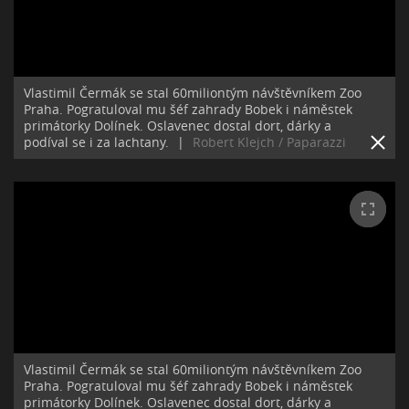
Vlastimil Čermák se stal 60miliontým návštěvníkem Zoo
Praha. Pogratuloval mu šéf zahrady Bobek i náměstek
primátorky Dolínek. Oslavenec dostal dort, dárky a
podíval se i za lachtany.
|
Robert Klejch / Paparazzi
Vlastimil Čermák se stal 60miliontým návštěvníkem Zoo
Praha. Pogratuloval mu šéf zahrady Bobek i náměstek
primátorky Dolínek. Oslavenec dostal dort, dárky a