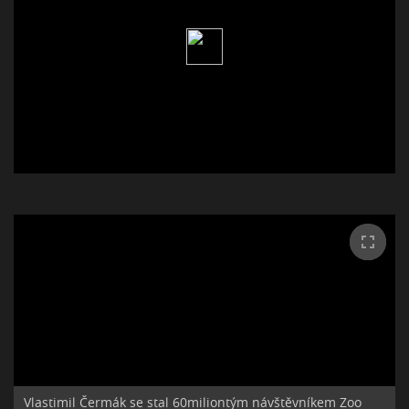
Vlastimil Čermák se stal 60miliontým návštěvníkem Zoo