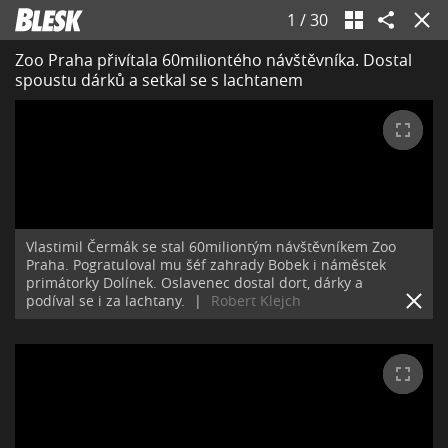
1
/
30
Zoo Praha přivítala 60miliontého návštěvníka. Dostal
spoustu dárků a setkal se s lachtanem
Vlastimil Čermák se stal 60miliontým návštěvníkem Zoo
Praha. Pogratuloval mu šéf zahrady Bobek i náměstek
primátorky Dolínek. Oslavenec dostal dort, dárky a
podíval se i za lachtany.
|
Robert Klejch