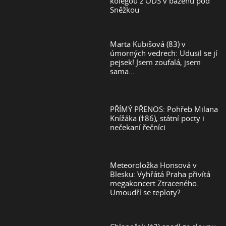
kolegou z ODS v bazénu pod
Sněžkou
Marta Kubišová (83) v
úmorných vedrech: Udusil se jí
pejsek! Jsem zoufalá, jsem
sama…
PŘÍMÝ PŘENOS: Pohřeb Milana
Knížáka (†86), státní pocty i
nečekaní řečníci
Meteoroložka Honsová v
Blesku: Vyhřátá Praha přivítá
megakoncert Ztraceného.
Umoudří se teploty?