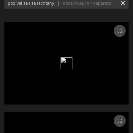
podíval se i za lachtany.
|
Robert Klejch / Paparazzi