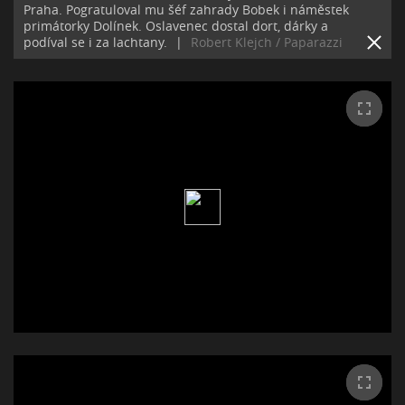
Praha. Pogratuloval mu šéf zahrady Bobek i náměstek
primátorky Dolínek. Oslavenec dostal dort, dárky a
podíval se i za lachtany.
|
Robert Klejch / Paparazzi