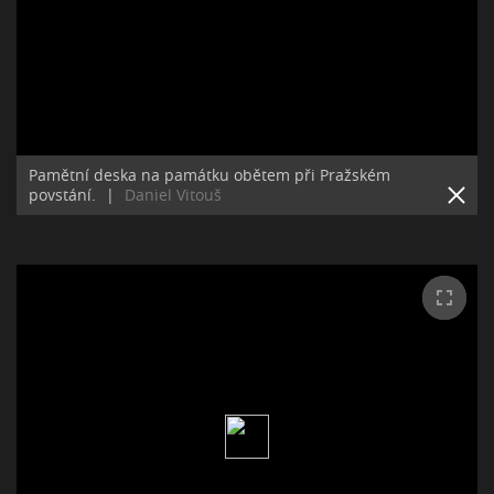
Pamětní deska na památku obětem při Pražském
povstání.
|
Daniel Vitouš