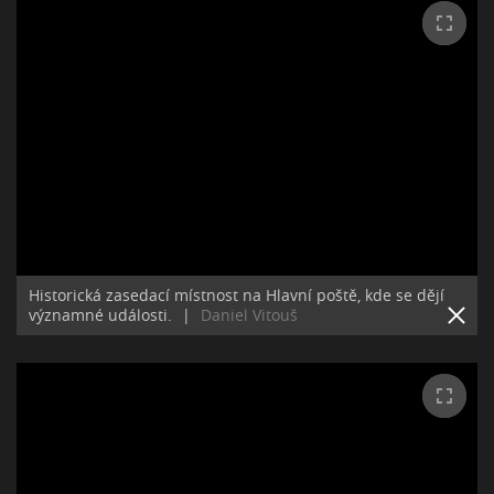
Historická zasedací místnost na Hlavní poště, kde se dějí
významné události.
|
Daniel Vitouš