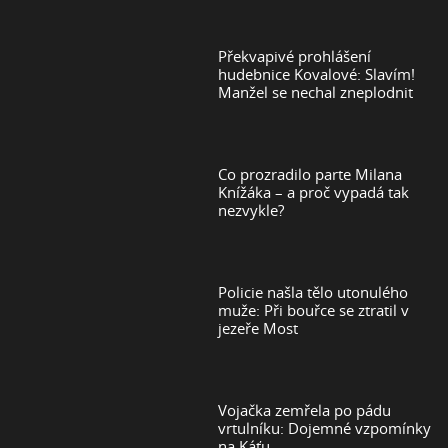
Překvapivé prohlášení
hudebnice Kovalové: Slavím!
Manžel se nechal zneplodnit
Co prozradilo parte Milana
Knížáka – a proč vypadá tak
nezvykle?
Policie našla tělo utonulého
muže: Při bouřce se ztratil v
jezeře Most
Vojačka zemřela po pádu
vrtulníku: Dojemné vzpomínky
na Káťu