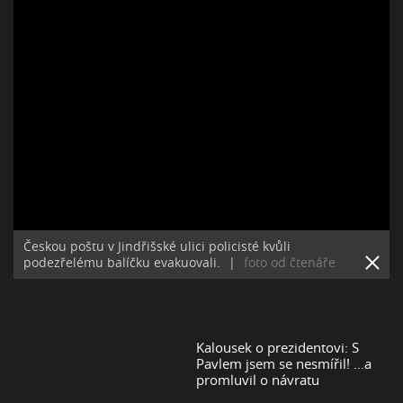
Českou poštu v Jindřišské ulici policisté kvůli
podezřelému balíčku evakuovali.
|
foto od čtenáře
Kalousek o prezidentovi: S
Pavlem jsem se nesmířil! ...a
promluvil o návratu