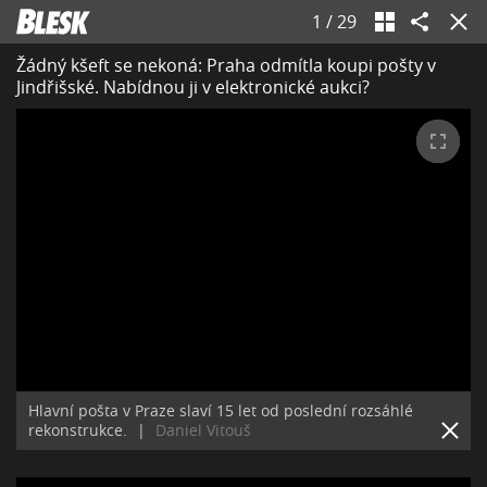
1
/
29
Žádný kšeft se nekoná: Praha odmítla koupi pošty v
Jindřišské. Nabídnou ji v elektronické aukci?
Hlavní pošta v Praze slaví 15 let od poslední rozsáhlé
rekonstrukce.
|
Daniel Vitouš