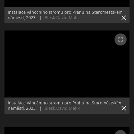
Instalace vánočního stromu pro Prahu na Staroměstském
náměstí, 2023.
|
Blesk:David Malik
Instalace vánočního stromu pro Prahu na Staroměstském
náměstí, 2023.
|
Blesk:David Malik