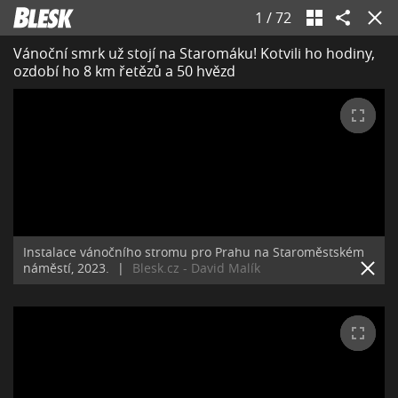
1
/
72
Vánoční smrk už stojí na Staromáku! Kotvili ho hodiny,
ozdobí ho 8 km řetězů a 50 hvězd
Instalace vánočního stromu pro Prahu na Staroměstském
náměstí, 2023.
|
Blesk.cz - David Malík