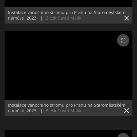
Instalace vánočního stromu pro Prahu na Staroměstském
náměstí, 2023.
|
Blesk:David Malik
Instalace vánočního stromu pro Prahu na Staroměstském
náměstí, 2023.
|
Blesk:David Malik