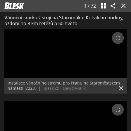
1
/
72
Vánoční smrk už stojí na Staromáku! Kotvili ho hodiny,
ozdobí ho 8 km řetězů a 50 hvězd
Instalace vánočního stromu pro Prahu na Staroměstském
náměstí, 2023.
|
Blesk.cz - David Malík