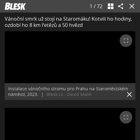
1
/
72
Vánoční smrk už stojí na Staromáku! Kotvili ho hodiny,
ozdobí ho 8 km řetězů a 50 hvězd
Instalace vánočního stromu pro Prahu na Staroměstském
náměstí, 2023.
|
Blesk.cz - David Malík