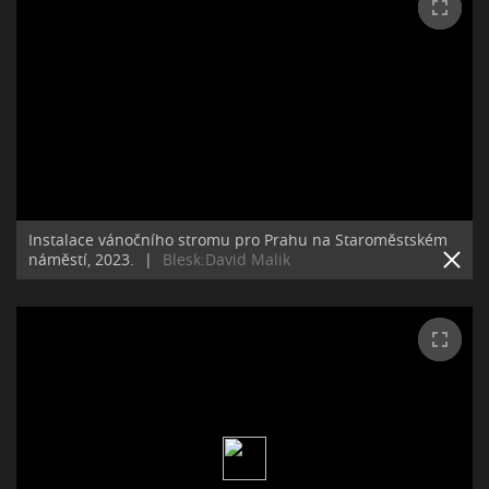
Instalace vánočního stromu pro Prahu na Staroměstském
náměstí, 2023.
|
Blesk:David Malik