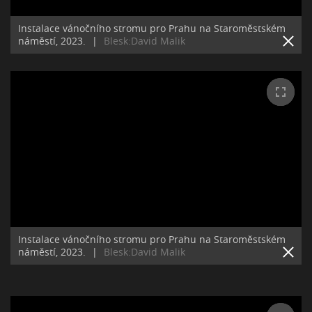
Instalace vánočního stromu pro Prahu na Staroměstském
náměstí, 2023.
|
Blesk:David Malik
Instalace vánočního stromu pro Prahu na Staroměstském
náměstí, 2023.
|
Blesk:David Malik