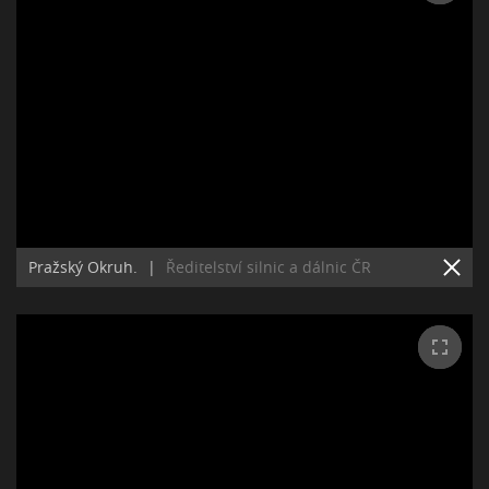
Pražský Okruh.
|
Ředitelství silnic a dálnic ČR