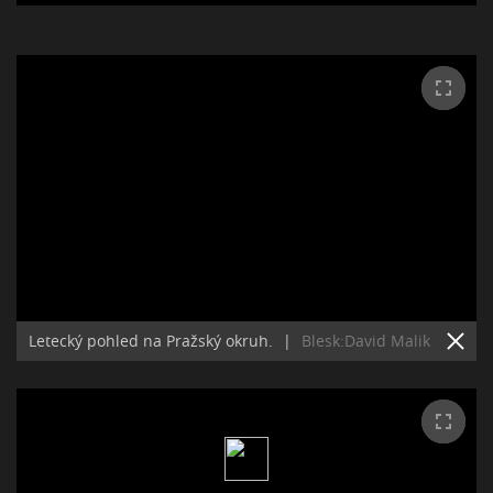
Letecký pohled na Pražský okruh.
|
Blesk:David Malik