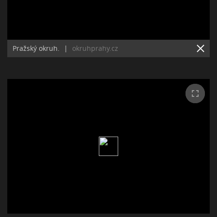
Pražský okruh.
|
okruhprahy.cz