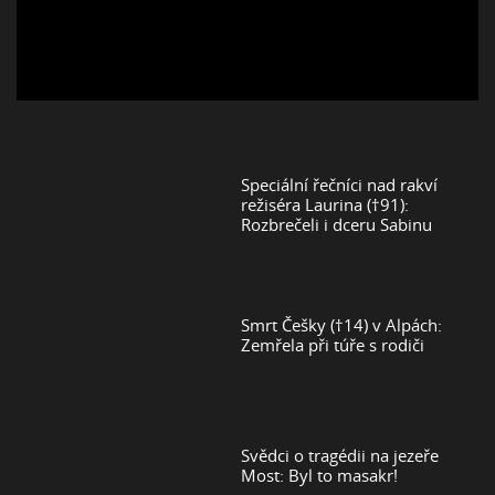
Speciální řečníci nad rakví
režiséra Laurina (†91):
Rozbrečeli i dceru Sabinu
Smrt Češky (†14) v Alpách:
Zemřela při túře s rodiči
Svědci o tragédii na jezeře
Most: Byl to masakr!