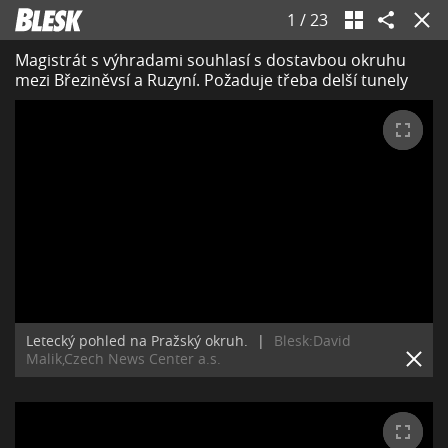
1
/
23
Magistrát s výhradami souhlasí s dostavbou okruhu
mezi Březiněvsí a Ruzyní. Požaduje třeba delší tunely
Letecký pohled na Pražský okruh.
|
Blesk:David
Malik,Czech News Center a.s.