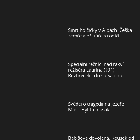
Smrt holčičky v Alpách: Češka
zemřela při túře s rodiči
Speciální řečníci nad rakví
režiséra Laurina (†91):
Rozbrečeli i dceru Sabinu
Svědci o tragédii na jezeře
Most: Byl to masakr!
Babišova dovolená: Kousek od