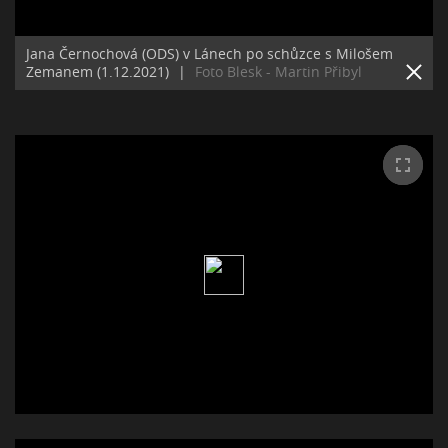
Jana Černochová (ODS) v Lánech po schůzce s Milošem
Zemanem (1.12.2021)
|
Foto Blesk - Martin Přibyl