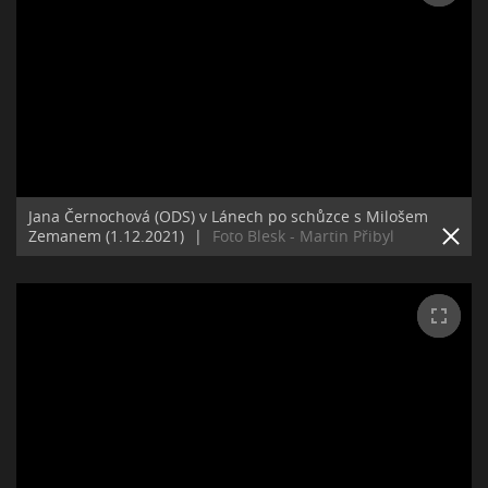
Jana Černochová (ODS) v Lánech po schůzce s Milošem
Zemanem (1.12.2021)
|
Foto Blesk - Martin Přibyl