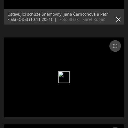
Ustavující schůze Sněmovny: Jana Černochová a Petr
Fiala (ODS) (10.11.2021)
|
Foto Blesk - Karel Kopáč