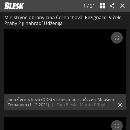
1
/
21
Ministryně obrany Jana Černochová: Rezignace! V čele
Prahy 2 ji nahradí Udženija
Jana Černochová (ODS) v Lánech po schůzce s Milošem
Zemanem (1.12.2021)
|
Foto Blesk - Martin Přibyl