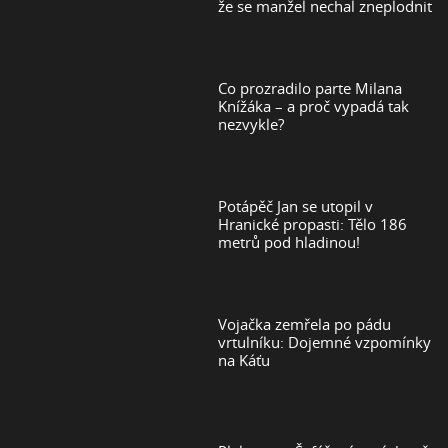
že se manžel nechal zneplodnit
Co prozradilo parte Milana
Knížáka – a proč vypadá tak
nezvykle?
Potápěč Jan se utopil v
Hranické propasti: Tělo 186
metrů pod hladinou!
Vojačka zemřela po pádu
vrtulníku: Dojemné vzpomínky
na Káťu