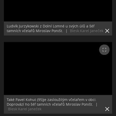
Ludvík Jurzykowski z Dolní Lomné u svých úlů a šéf
tamních včelařů Miroslav Poništ.
|
Blesk:Karel Janeček
Také Pavel Kohut (95)je zasloužilým včelařem v obci.
Doprovází ho šéf tamních včelařů Miroslav Poništ.
|
Blesk:Karel Janeček