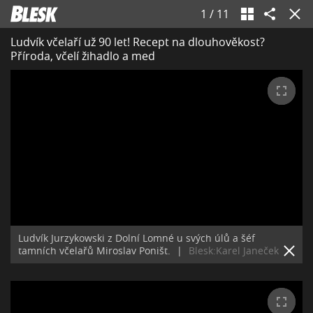
1
/
11
Ludvík včelaří už 90 let! Recept na dlouhověkost?
Příroda, včelí žihadlo a med
Ludvík Jurzykowski z Dolní Lomné u svých úlů a šéf
tamních včelařů Miroslav Poništ.
|
Blesk:Karel Janeček