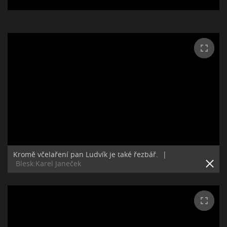
Kromě včelaření pan Ludvík je také řezbář.
|
Blesk:Karel Janeček