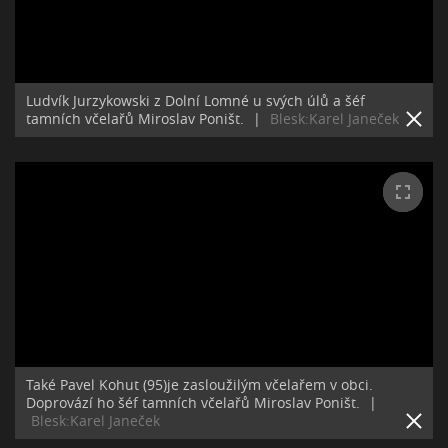
Ludvík Jurzykowski z Dolní Lomné u svých úlů a šéf
tamních včelařů Miroslav Poništ.
|
Blesk:Karel Janeček
Také Pavel Kohut (95)je zasloužilým včelařem v obci.
Doprovází ho šéf tamních včelařů Miroslav Poništ.
|
Blesk:Karel Janeček