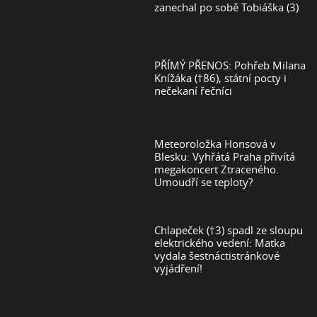
zanechal po sobě Tobiáška (3)
PŘÍMÝ PŘENOS: Pohřeb Milana
Knížáka (†86), státní pocty i
nečekaní řečníci
Meteoroložka Honsová v
Blesku: Vyhřátá Praha přivítá
megakoncert Ztraceného.
Umoudří se teploty?
Chlapeček (†3) spadl ze sloupu
elektrického vedení: Matka
vydala šestnáctistránkové
vyjádření!