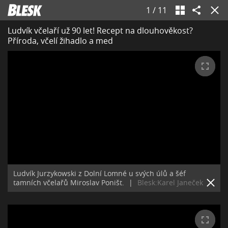
1
/
11
Ludvík včelaří už 90 let! Recept na dlouhověkost?
Příroda, včelí žihadlo a med
Ludvík Jurzykowski z Dolní Lomné u svých úlů a šéf
tamních včelařů Miroslav Poništ.
|
Blesk:Karel Janeček