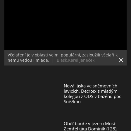
Včelaření je v oblasti velmi populární, zasloužilí včelaři k
němu vedou i mladé.
|
Blesk:Karel Janeček
Nová láska ve sněmovních
lavicích: Decroix s mladým
kolegou z ODS v bazénu pod
Sněžkou
Oběť bouře v jezeru Most:
Zemřel táta Dominik (†28),