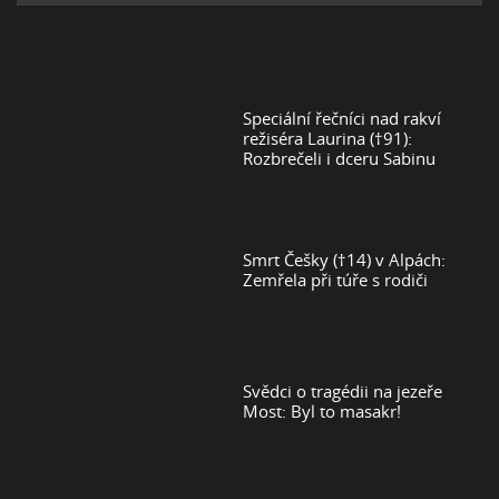
Speciální řečníci nad rakví
režiséra Laurina (†91):
Rozbrečeli i dceru Sabinu
Smrt Češky (†14) v Alpách:
Zemřela při túře s rodiči
Svědci o tragédii na jezeře
Most: Byl to masakr!