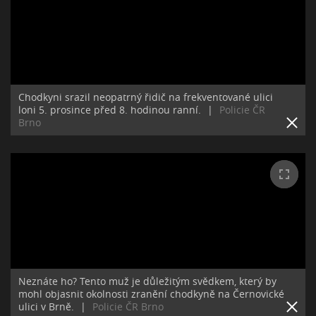
Chodkyni srazil neopatrný řidič na frekventované ulici
loni 5. prosince před 8. hodinou ranní.
|
Policie ČR
Brno
Neznáte ho? Tento muž je důležitým svědkem, který by
mohl objasnit okolnosti zranění chodkyně na Černovické
ulici v Brně.
|
Policie ČR Brno