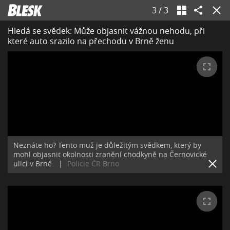
3
/
3
Hledá se svědek: Může objasnit vážnou nehodu, při
které auto srazilo na přechodu v Brně ženu
Neznáte ho? Tento muž je důležitým svědkem, který by
mohl objasnit okolnosti zranění chodkyně na Černovické
ulici v Brně.
|
Policie ČR Brno