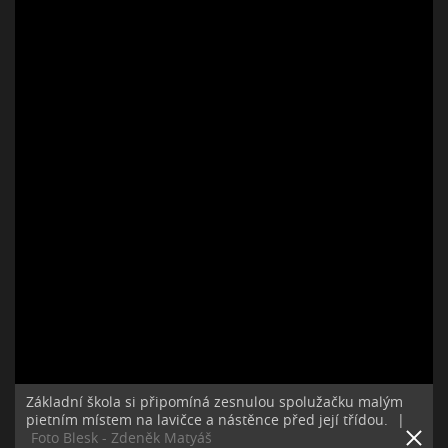
Základní škola si připomíná zesnulou spolužačku malým
pietním místem na lavičce a nástěnce před její třídou.
|
Foto Blesk - Zdeněk Matyáš