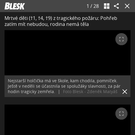
1
/
28
Mrtvé děti (†1, †4, †9) z tragického požáru: Pohřeb
zatím mít nebudou, rodina nemá těla
Nejstarší holčička má ve škole, kam chodila, pomníček.
Ještě v neděli se účastnila se spolužáky slavnosti, za pár
hodin tragicky zemřela.
|
Foto Blesk - Zdeněk Matyáš