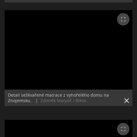
Detail seškvařené matrace z vyhořelého domu na
Znojemsku..
|
Zdeněk Matyáš / Blesk