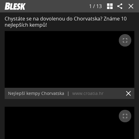
1
/
13
Chystáte se na dovolenou do Chorvatska? Známe 10
nejlepších kempů!
Nejlepší kempy Chorvatska
|
www.croatia.hr