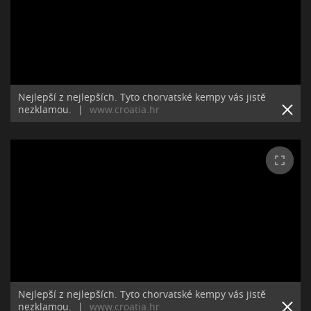
Nejlepší z nejlepších. Tyto chorvatské kempy vás jistě
nezklamou.
|
www.croatia.hr
Nejlepší z nejlepších. Tyto chorvatské kempy vás jistě
nezklamou.
|
www.croatia.hr