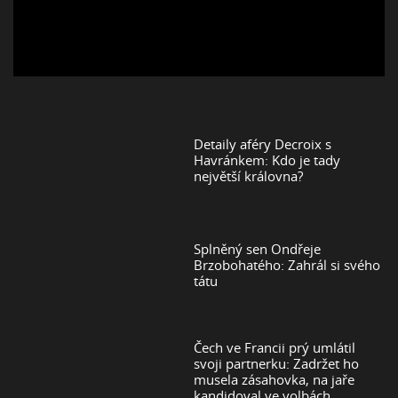
Detaily aféry Decroix s
Havránkem: Kdo je tady
největší královna?
Splněný sen Ondřeje
Brzobohatého: Zahrál si svého
tátu
Čech ve Francii prý umlátil
svoji partnerku: Zadržet ho
musela zásahovka, na jaře
kandidoval ve volbách