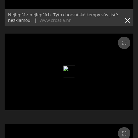
Nejlepší z nejlepších. Tyto chorvatské kempy vás jistě
nezklamou.
|
www.croatia.hr