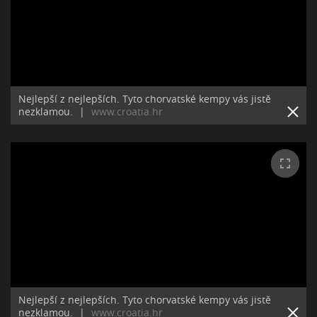
Nejlepší z nejlepších. Tyto chorvatské kempy vás jistě
nezklamou.
|
www.croatia.hr
Nejlepší z nejlepších. Tyto chorvatské kempy vás jistě
nezklamou.
|
www.croatia.hr