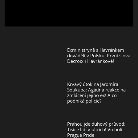
Exministryně s Havránkem
dováděli v Polsku: První slova
Decroix i Havránkové!
Krvavý útok na Jaromíra
Soukupa: Agátina reakce na
zmlácení jejího ex! A co
podniká policie?
Prahou jde duhový průvod:
Tisíce lidí v ulicích! Vrcholí
Prague Pride