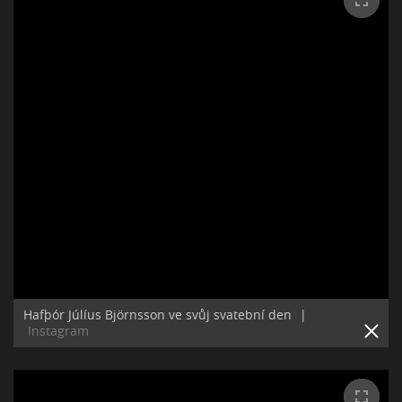
Hafþór Júlíus Björnsson ve svůj svatební den
|
Instagram