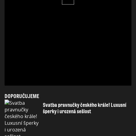
DOPORUČUJEME
Svatba pravnučky českého krále! Luxusní
šperky i urozená sešlost