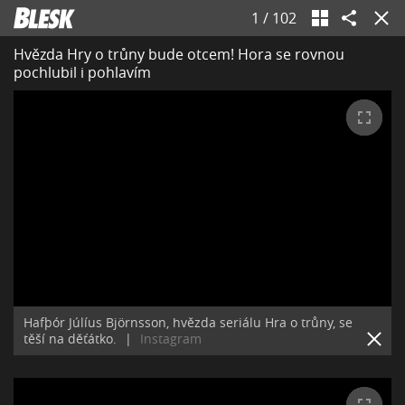
1
/
102
Hvězda Hry o trůny bude otcem! Hora se rovnou
pochlubil i pohlavím
Hafþór Júlíus Björnsson, hvězda seriálu Hra o trůny, se
těší na děťátko.
|
Instagram