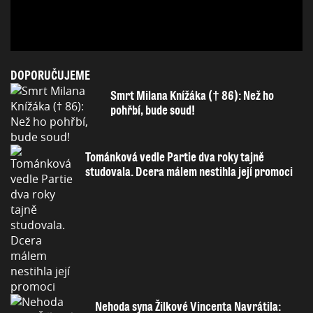
DOPORUČUJEME
Smrt Milana Knížáka († 86): Než ho
pohřbí, bude soud!
Tománková vedle Partie dva roky tajně
studovala. Dcera málem nestihla její promoci
Nehoda syna Žilkové Vincenta Navrátila: