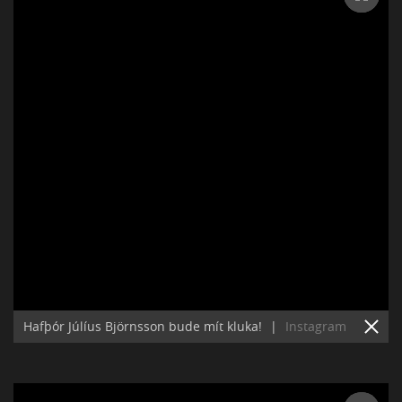
Hafþór Júlíus Björnsson bude mít kluka!
|
Instagram