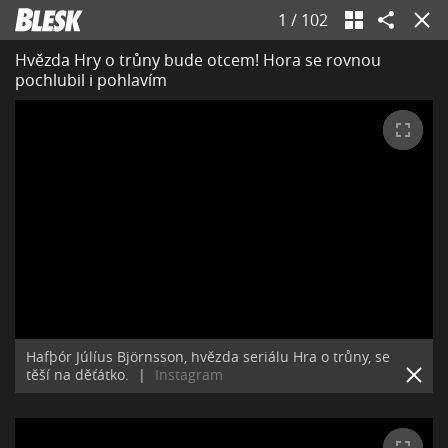
1
/
102
Hvězda Hry o trůny bude otcem! Hora se rovnou
pochlubil i pohlavím
Hafþór Júlíus Björnsson, hvězda seriálu Hra o trůny, se
těší na děťátko.
|
Instagram