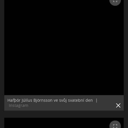
Hafþór Júlíus Björnsson ve svůj svatební den
|
Instagram