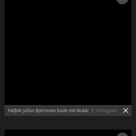
Hafþór Júlíus Björnsson bude mít kluka!
|
Instagram