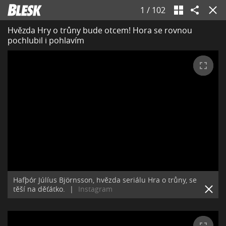
1
/
102
Hvězda Hry o trůny bude otcem! Hora se rovnou
pochlubil i pohlavím
Hafþór Júlíus Björnsson, hvězda seriálu Hra o trůny, se
těší na děťátko.
|
Instagram