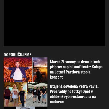
DOPORUČUJEME
Marek Ztracený po dvou letech
příprav naplnil amfiteátr: Kolaps
na Letné! Pártlová stopla
koncert
Utajená dovolená Petra Pavla:
Prozradily ho fotky! Opět v
oblíbené rybí restauraci a na
motorce