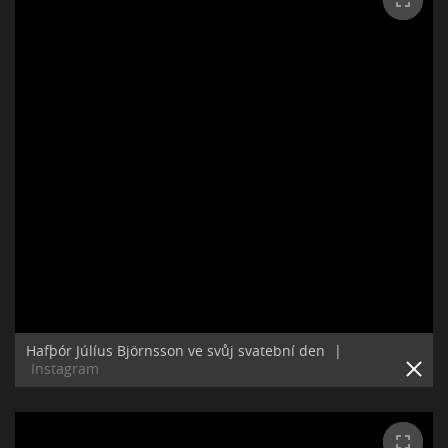
Hafþór Júlíus Björnsson ve svůj svatební den
|
Instagram