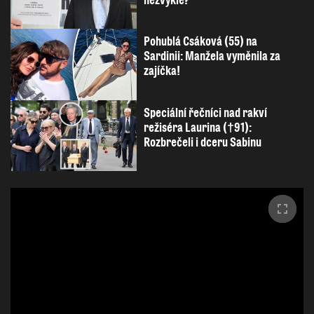
nezvykle?
Pohublá Csáková (55) na
Sardinii: Manžela vyměnila za
zajíčka!
Speciální řečníci nad rakví
režiséra Laurina (†91):
Rozbrečeli i dceru Sabinu