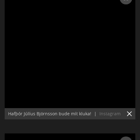
Hafþór Júlíus Björnsson bude mít kluka!
|
Instagram