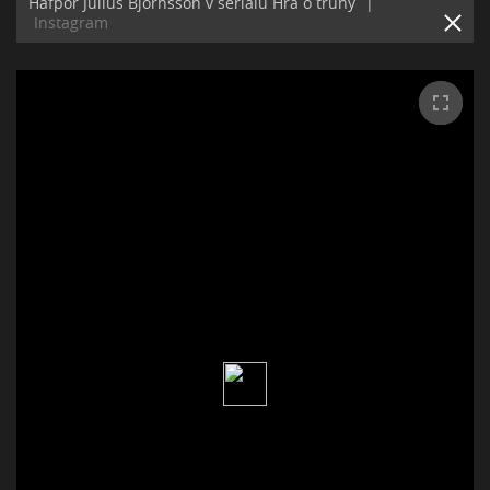
Hafþór Júlíus Björnsson v seriálu Hra o trůny
|
Instagram