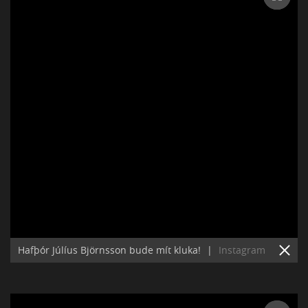
Hafþór Júlíus Björnsson bude mít kluka!
|
Instagram