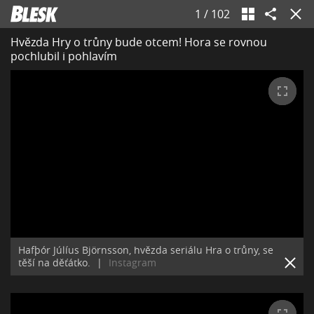
1
/
102
Hvězda Hry o trůny bude otcem! Hora se rovnou
pochlubil i pohlavím
Hafþór Júlíus Björnsson, hvězda seriálu Hra o trůny, se
těší na děťátko.
|
Instagram