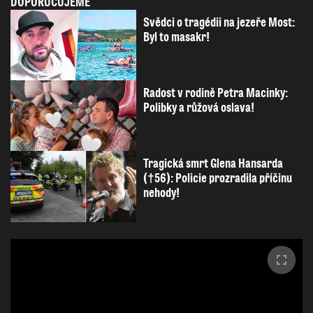
DOPORUČUJEME
Svědci o tragédii na jezeře Most:
Byl to masakr!
Radost v rodině Petra Macinky:
Polibky a růžová oslava!
Tragická smrt Glena Hansarda
(†56): Policie prozradila příčinu
nehody!