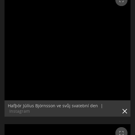
Hafþór Júlíus Björnsson ve svůj svatební den
|
Instagram