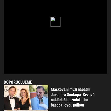
DOPORUČUJEME
Maskovaní muži napadli
Jaromíra Soukupa: Krvavá
nakládačka, zmlátili ho
baseballovou pálkou