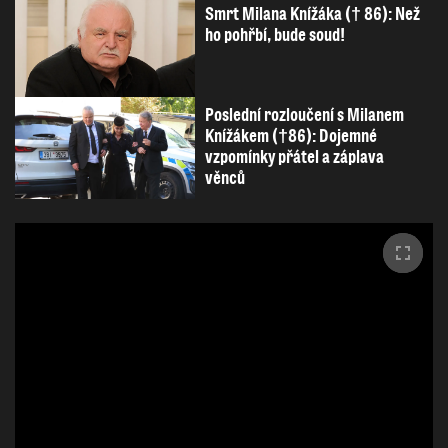
Smrt Milana Knížáka († 86): Než
ho pohřbí, bude soud!
Poslední rozloučení s Milanem
Knížákem (†86): Dojemné
vzpomínky přátel a záplava
věnců