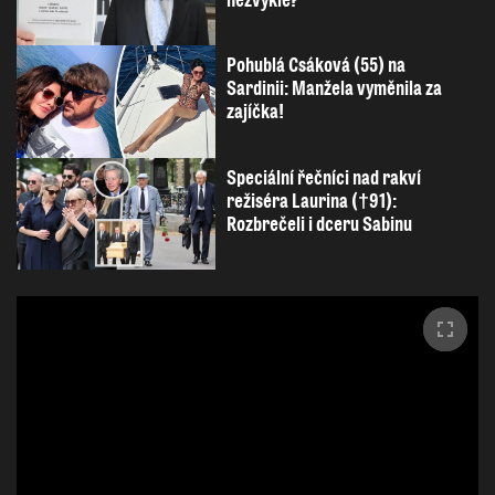
nezvykle?
Pohublá Csáková (55) na
Sardinii: Manžela vyměnila za
zajíčka!
Speciální řečníci nad rakví
režiséra Laurina (†91):
Rozbrečeli i dceru Sabinu