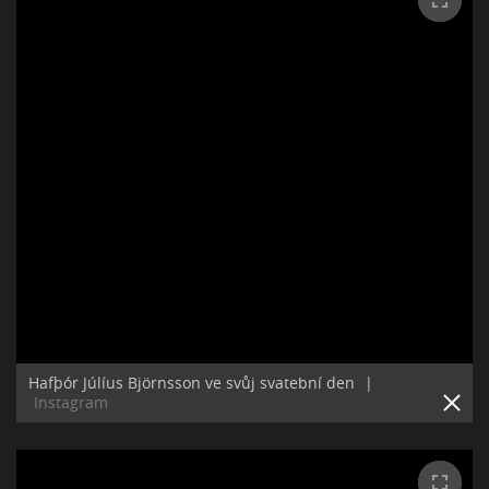
Hafþór Júlíus Björnsson ve svůj svatební den
|
Instagram