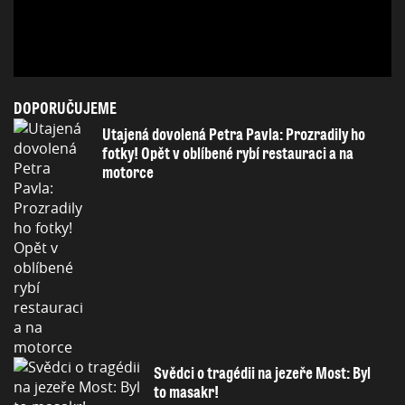
DOPORUČUJEME
Utajená dovolená Petra Pavla: Prozradily ho
fotky! Opět v oblíbené rybí restauraci a na
motorce
Svědci o tragédii na jezeře Most: Byl
to masakr!