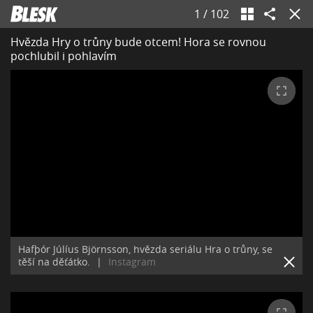
1
/
102
Hvězda Hry o trůny bude otcem! Hora se rovnou
pochlubil i pohlavím
Hafþór Júlíus Björnsson, hvězda seriálu Hra o trůny, se
těší na děťátko.
|
Instagram