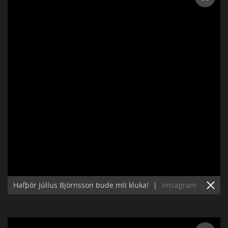
Hafþór Júlíus Björnsson bude mít kluka!
|
Instagram