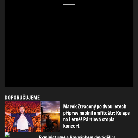
DOPORUČUJEME
Marek Ztracený po dvou letech
příprav naplnil amfiteátr: Kolaps
na Letné! Pártlová stopla
koncert
Exministryně s Havránkem dováděli v