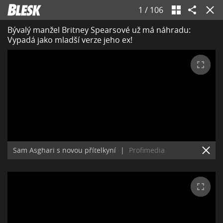
1
/
106
Bývalý manžel Britney Spearsové už má náhradu:
Vypadá jako mladší verze jeho ex!
Sam Asghari s novou přítelkyní
|
Profimedia