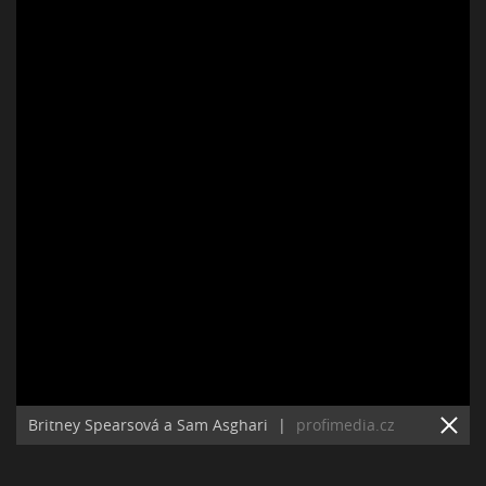
Britney Spearsová a Sam Asghari
|
profimedia.cz