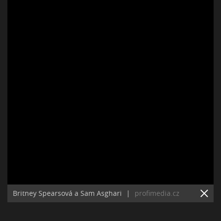
Britney Spearsová a Sam Asghari
|
profimedia.cz