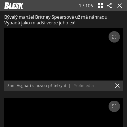
1
/
106
Bývalý manžel Britney Spearsové už má náhradu:
Vypadá jako mladší verze jeho ex!
Sam Asghari s novou přítelkyní
|
Profimedia