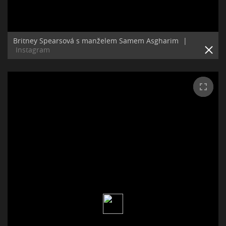
Britney Spearsová s manželem Samem Asgharim
|
Instagram