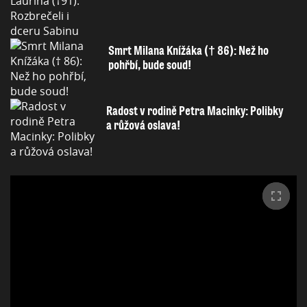
Smrt Milana Knížáka († 86): Než ho
pohřbí, bude soud!
Radost v rodině Petra Macinky: Polibky
a růžová oslava!