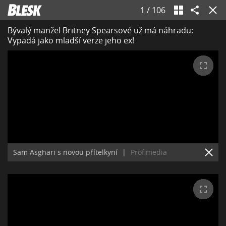
1
/
106
Bývalý manžel Britney Spearsové už má náhradu:
Vypadá jako mladší verze jeho ex!
Sam Asghari s novou přítelkyní
|
Profimedia