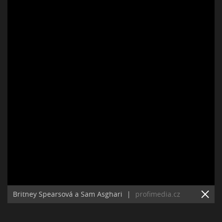
Britney Spearsová a Sam Asghari
|
profimedia.cz