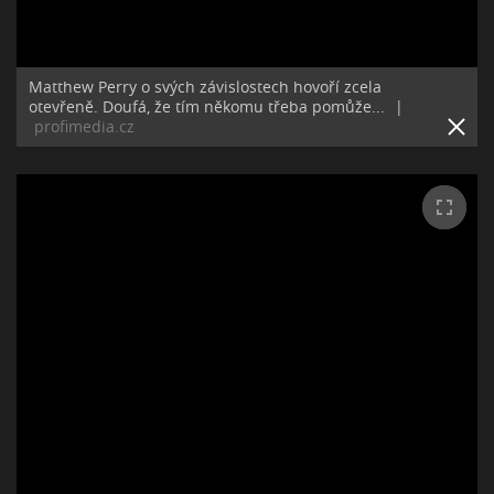
Matthew Perry o svých závislostech hovoří zcela
otevřeně. Doufá, že tím někomu třeba pomůže...
|
profimedia.cz