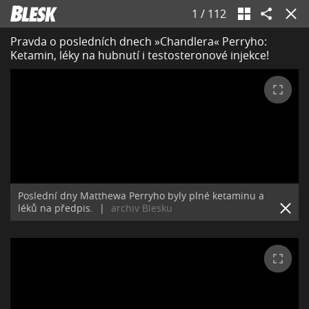
1
/
112
Pravda o posledních dnech »Chandlera« Perryho:
Ketamin, léky na hubnutí i testosteronové injekce!
Poslední dny Matthewa Perryho byly plné ketaminu a
léků na předpis.
|
archiv Blesku