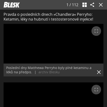
1
/
112
Pravda o posledních dnech »Chandlera« Perryho:
Ketamin, léky na hubnutí i testosteronové injekce!
Poslední dny Matthewa Perryho byly plné ketaminu a
léků na předpis.
|
archiv Blesku