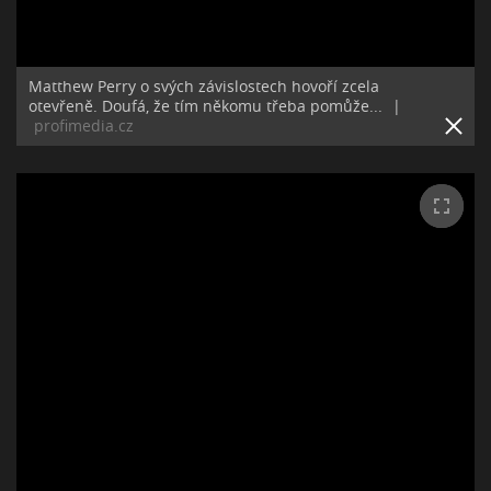
Matthew Perry o svých závislostech hovoří zcela
otevřeně. Doufá, že tím někomu třeba pomůže...
|
profimedia.cz