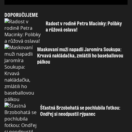
DOPORUČUJEME
Radost v rodině Petra Macinky: Polibky
a růžová oslava!
Maskovaní muži napadli Jaromíra Soukupa:
Krvavá nakládačka, zmlátili ho baseballovou
pálkou
Šťastná Brzobohatá se pochlubila fotkou:
Ondřej si neodpustil rýpanec