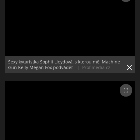
Sexy kytaristka Sophii Lloydová, s kterou měl Machine
Gun Kelly Megan Fox podvádět.
|
Profimedia.cz