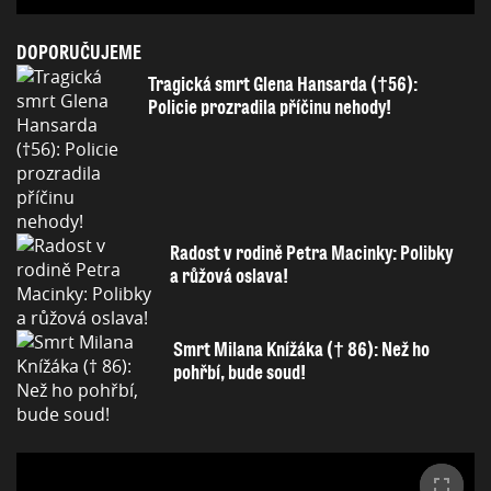
DOPORUČUJEME
Tragická smrt Glena Hansarda (†56):
Policie prozradila příčinu nehody!
Radost v rodině Petra Macinky: Polibky
a růžová oslava!
Smrt Milana Knížáka († 86): Než ho
pohřbí, bude soud!