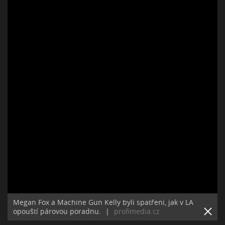
Megan Fox a Machine Gun Kelly byli spatřeni, jak v LA
opouští párovou poradnu.
|
profimedia.cz