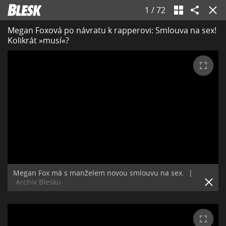
1
/
72
Megan Foxová po návratu k rapperovi: Smlouva na sex!
Kolikrát »musí«?
Megan Fox má s manželem novou smlouvu na sex.
|
Archiv Blesku